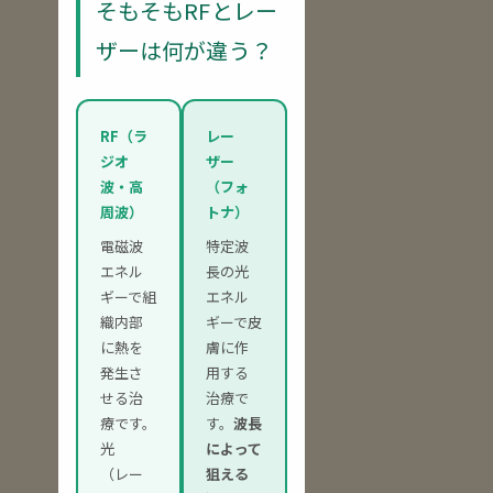
そもそもRFとレー
ザーは何が違う？
RF（ラ
レー
ジオ
ザー
波・高
（フォ
周波）
トナ）
電磁波
特定波
エネル
長の光
ギーで組
エネル
織内部
ギーで皮
に熱を
膚に作
発生さ
用する
せる治
治療で
療です。
す。
波長
光
によって
（レー
狙える