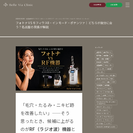
W
E
B
予
約
L
I
N
E
登
録
W
E
B
予
約
L
I
N
E
登
録
美容皮膚科
POTENZA（ポテンツァ）
DENSITY（デンシティ）
FOTONA（フォトナ）
InMode（インモード）
2026.06.09
フォトナ VS モフィウス8・インモード・ポテンツァ｜どちらが自分に合
う？名古屋の院長が解説
キーワード
美容外科
目の下のクマ
眉下切開
目頭切開
鼻
豊胸
乳輪・乳頭縮小
陥没乳頭
修正手術
美容皮膚科
ピコレーザー
ルビーレーザー
光治療
CO2レーザー
エレクトロポーション/イオン導入
肌診断（NeoVoir3D)
毛穴
シミ
ニキビ
美肌
ADM
毛孔性苔癬
肌育注射
ホワイトニング
たるみ
ボトックス
ヒアルロン酸
いびき
その他
ケアシス
POTENZA（ポテンツァ）
Discovery Pico Plus（ディスカバ
「毛穴・たるみ・ニキビ跡
リーピコプラス）
DENSITY（デンシティ）
FOTONA（フォトナ）
を改善したい」——そう
InMode（インモード）
ルメッカ
ウルトラセルZi
思ったとき、候補に上がる
ダーマペン
ナイトレーズ
ピンクグロー
メソナJ
NeoVoir3D（ネオヴォワール３D）
のが
RF（ラジオ波）機器
と