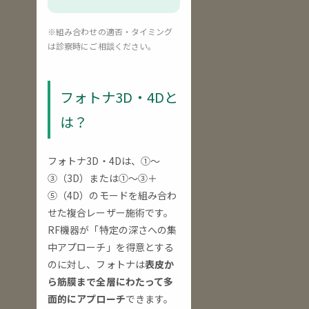
※組み合わせの適否・タイミング
は診察時にご相談ください。
フォトナ3D・4Dと
は？
フォトナ3D・4Dは、①〜
③（3D）または①〜③＋
⑤（4D）のモードを組み合わ
せた複合レーザー施術です。
RF機器が「特定の深さへの集
中アプローチ」を得意とする
のに対し、フォトナは
表皮か
ら筋膜まで全層にわたって多
面的にアプローチ
できます。