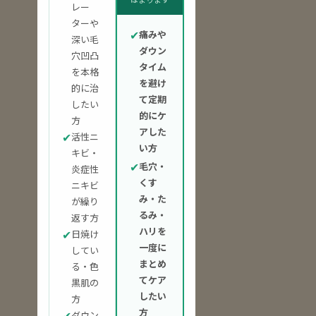
レー
ターや
✔
痛みや
深い毛
ダウン
穴凹凸
タイム
を本格
を避け
的に治
て定期
したい
的にケ
方
アした
✔
活性ニ
い方
キビ・
✔
毛穴・
炎症性
くす
ニキビ
み・た
が繰り
るみ・
返す方
ハリを
✔
日焼け
一度に
してい
まとめ
る・色
てケア
黒肌の
したい
方
方
✔
ダウン