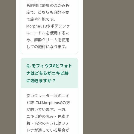
も同様に軽度の温かみ程
度で、どちらも麻酔不要
で施術可能です。
Morpheus8やポテンツァ
はニードルを使用するた
め、麻酔クリームを使用
しての施術になります。
Q. モフィウス8とフォト
ナはどちらがニキビ跡
に効きますか？
深いクレーター状のニキ
ビ跡にはMorpheus8の方
が向いています。一方、
ニキビ跡の赤み・色素沈
着・毛穴の開きにはフォ
トナが適している場合が