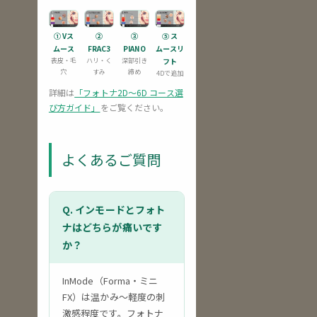
① Vス
②
③
⑤ ス
ムース
FRAC3
PIANO
ムースリ
表皮・毛
ハリ・く
深部引き
フト
穴
すみ
締め
4Dで追加
詳細は
「フォトナ2D〜6D コース選
び方ガイド」
をご覧ください。
よくあるご質問
Q. インモードとフォト
ナはどちらが痛いです
か？
InMode（Forma・ミニ
FX）は温かみ〜軽度の刺
激感程度です。フォトナ