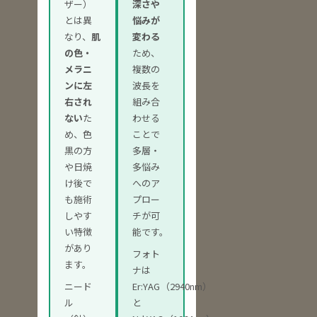
ザー）
深さや
とは異
悩みが
なり、
肌
変わる
の色・
ため、
メラニ
複数の
ンに左
波長を
右され
組み合
ない
た
わせる
め、色
ことで
黒の方
多層・
や日焼
多悩み
け後で
へのア
も施術
プロー
しやす
チが可
い特徴
能です。
があり
フォト
ます。
ナは
ニード
Er:YAG（2940nm）
ル
と