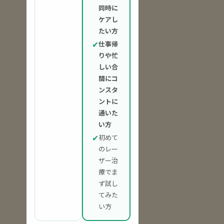
同時に
ケアし
たい方
✔
仕事帰
りや忙
しい合
間にコ
ンスタ
ントに
通いた
い方
✔
初めて
のレー
ザー治
療でま
ず試し
てみた
い方