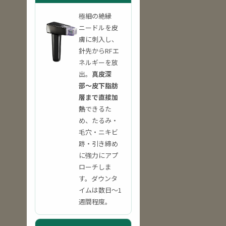
極細の絶縁
ニードルを皮
膚に刺入し、
針先からRFエ
ネルギーを放
出。
真皮深
部〜皮下脂肪
層まで直接加
熱
できるた
め、たるみ・
毛穴・ニキビ
跡・引き締め
に強力にアプ
ローチしま
す。ダウンタ
イムは数日〜1
週間程度。