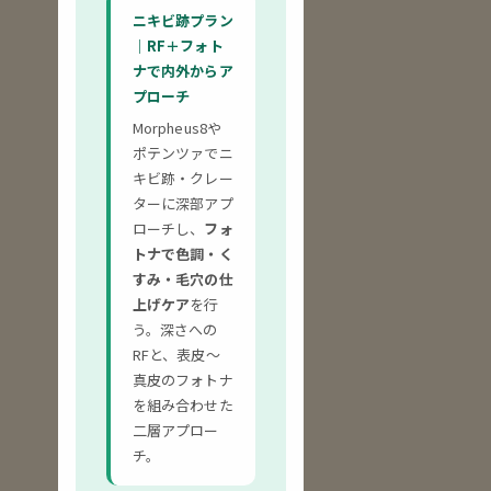
ニキビ跡プラン
｜RF＋フォト
ナで内外からア
プローチ
Morpheus8や
ポテンツァでニ
キビ跡・クレー
ターに深部アプ
ローチし、
フォ
トナで色調・く
すみ・毛穴の仕
上げケア
を行
う。深さへの
RFと、表皮〜
真皮のフォトナ
を組み合わせた
二層アプロー
チ。