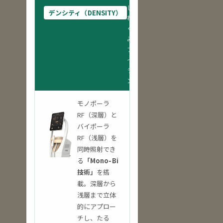
し
デンシティ（DENSITY）
わ・
くぼ
み・
フェ
イス
ライ
ン
モノポーラ
RF（深層）と
バイポーラ
RF（浅層）を
同時照射でき
る
「Mono-Bi
技術」
を搭
載。深層から
浅層まで立体
的にアプロー
チし、たる