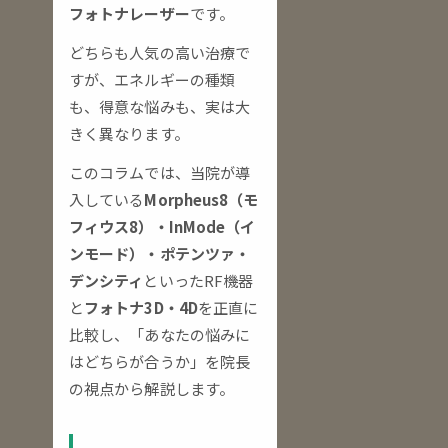
フォトナレーザー
です。
どちらも人気の高い治療で
すが、エネルギーの種類
も、得意な悩みも、実は大
きく異なります。
このコラムでは、当院が導
入している
Morpheus8（モ
フィウス8）・InMode（イ
ンモード）・ポテンツァ・
デンシティ
といったRF機器
と
フォトナ3D・4D
を正直に
比較し、「あなたの悩みに
はどちらが合うか」を院長
の視点から解説します。