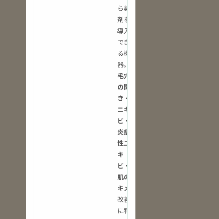
ら薬
剤を
導入
でき
る機
器。
毛穴
の開
き・
ニキ
ビ・
炎症
性ニ
キ
ビ・
肌の
キメ
改善
に特