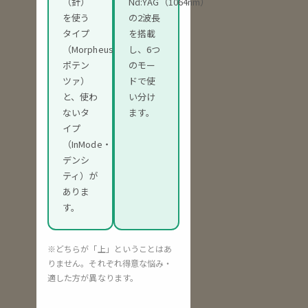
（針）
Nd:YAG（1064nm）
を使う
の2波長
タイプ
を搭載
（Morpheus8・
し、6つ
ポテン
のモー
ツァ）
ドで使
と、使わ
い分け
ないタ
ます。
イプ
（InMode・
デンシ
ティ）が
ありま
す。
※どちらが「上」ということはあ
りません。それぞれ得意な悩み・
適した方が異なります。