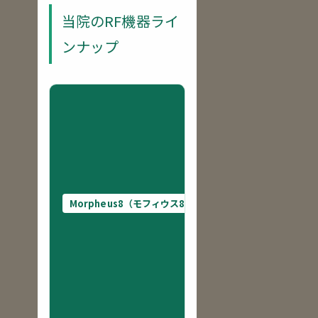
当院のRF機器ライ
ンナップ
マイ
クロ
ニー
ドル
RF
／
たる
Morpheus8（モフィウス8）
み・
毛
穴・
ニキ
ビ
跡・
引き
締め