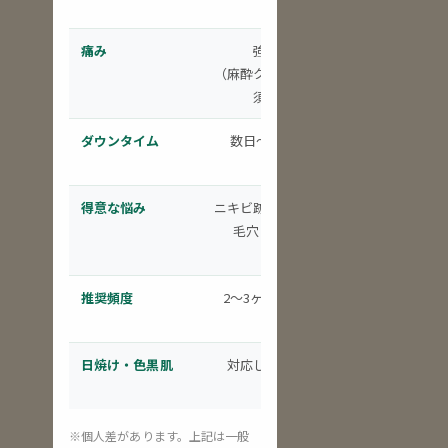
痛み
強め
軽度〜中程
（麻酔クリーム必
須）
ダウンタイム
数日〜1週間
ほぼなし〜数
得意な悩み
ニキビ跡・たるみ
たるみ・引き
毛穴・瘢痕
毛穴・ニキ
推奨頻度
2〜3ヶ月に1回
月1〜2回
日焼け・色黒肌
対応しやすい
対応しやす
※個人差があります。上記は一般