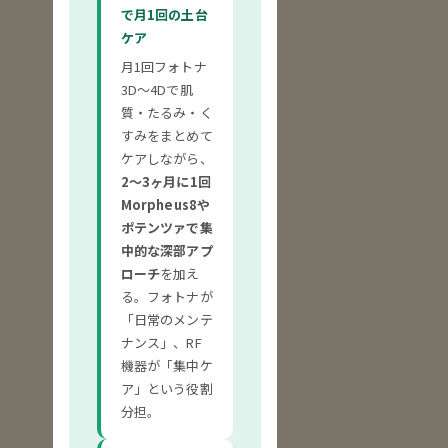
で月1回の土台
ケア
月1回フォトナ
3D〜4Dで肌
質・たるみ・く
すみをまとめて
ケアしながら、
2〜3ヶ月に1回
Morpheus8や
ポテンツァで集
中的な深部アプ
ローチ
を加え
る。フォトナが
「日常のメンテ
ナンス」、RF
機器が「集中ケ
ア」という役割
分担。