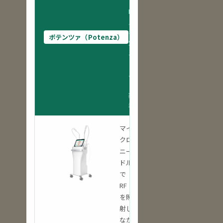
ドル
RF
／
毛
ポテンツァ（Potenza）
穴・
ニキ
ビ・
ハ
リ・
薬剤
導入
マイ
クロ
ニー
ドル
で
RF
を照
射し
なが