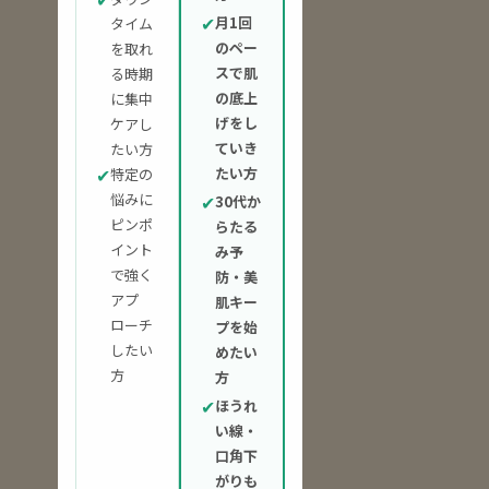
✔
月1回
タイム
のペー
を取れ
スで肌
る時期
の底上
に集中
げをし
ケアし
ていき
たい方
✔
たい方
特定の
悩みに
✔
30代か
ピンポ
らたる
イント
み予
で強く
防・美
アプ
肌キー
ローチ
プを始
したい
めたい
方
方
✔
ほうれ
い線・
口角下
がりも