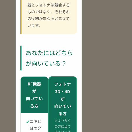
器とフォトナは競合する
ものではなく、それぞれ
の役割が異なると考えて
います。
あなたにはどちら
が向いている？
RF機器
フォトナ
が
3D・4D
向いてい
が
る方
向いてい
る方
✔
※より多く
ニキビ
の方に当て
跡のク
はまります