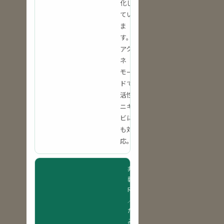
化し
てい
ま
す。
アク
ネ
モー
ドで
活性
ニキ
ビに
も対
応。
非侵
襲
RF
／
たる
み・