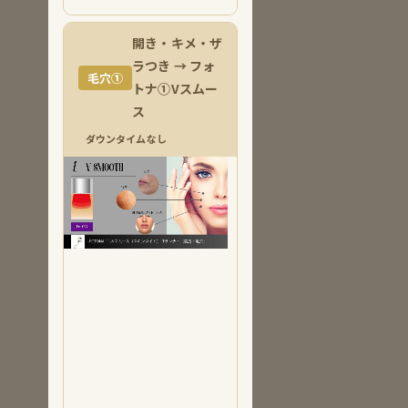
開き・キメ・ザ
ラつき → フォ
毛穴①
トナ①Vスムー
ス
ダウンタイムなし
① Vス
ムース
（Tラ
ン
ナー）
Er:YAG
レー
ザー＋
Tラン
ナーで
表皮を
均一加