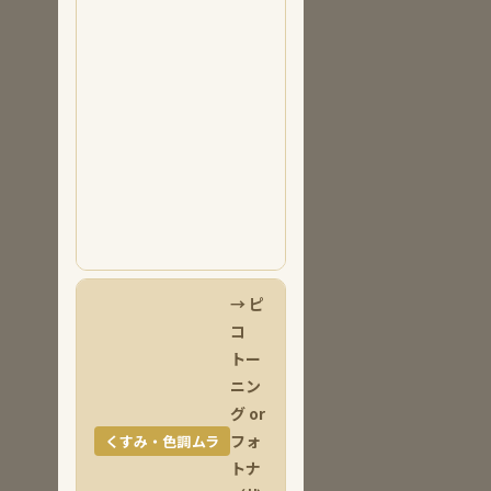
効率よく改
善します。
こんな方
に：
シミ・
そばかすを
ピンポイン
トで取りた
い・くすみ
をまとめて
改善したい
→ ピ
コ
トー
ニン
グ or
フォ
くすみ・色調ムラ
トナ