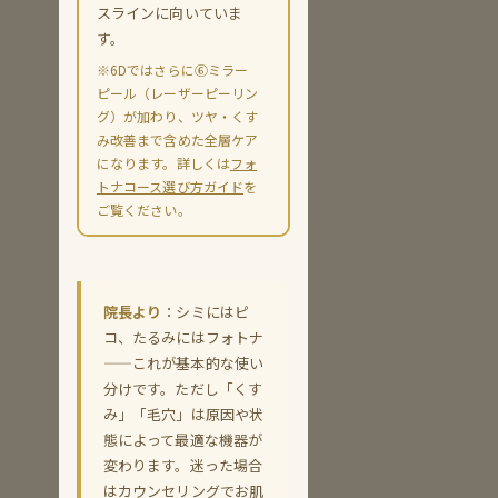
スラインに向いていま
す。
※6Dではさらに⑥ミラー
ピール（レーザーピーリン
グ）が加わり、ツヤ・くす
み改善まで含めた全層ケア
になります。詳しくは
フォ
トナコース選び方ガイド
を
ご覧ください。
院長より
：シミにはピ
コ、たるみにはフォトナ
——これが基本的な使い
分けです。ただし「くす
み」「毛穴」は原因や状
態によって最適な機器が
変わります。迷った場合
はカウンセリングでお肌