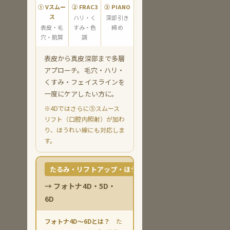
① Vスムー
② FRAC3
③ PIANO
ス
ハリ・く
深部引き
表皮・毛
すみ・色
締め
穴・肌質
調
表皮から真皮深部まで多層
アプローチ。毛穴・ハリ・
くすみ・フェイスラインを
一度にケアしたい方に。
※4Dではさらに⑤スムース
リフト（口腔内照射）が加わ
り、ほうれい線にも対応しま
す。
たるみ・リフトアップ・ほうれい線
→ フォトナ4D・5D・
6D
フォトナ4D〜6Dとは？
た