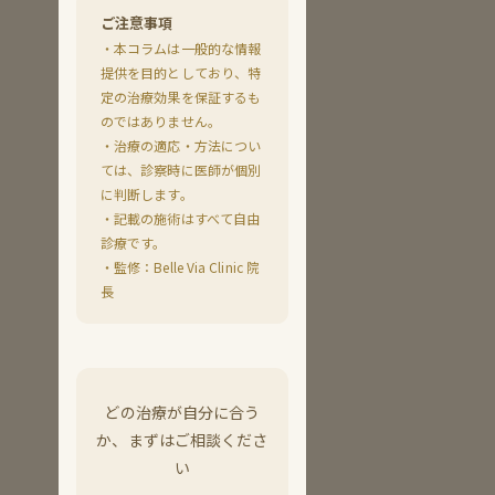
ご注意事項
・本コラムは一般的な情報
提供を目的としており、特
定の治療効果を保証するも
のではありません。
・治療の適応・方法につい
ては、診察時に医師が個別
に判断します。
・記載の施術はすべて自由
診療です。
・監修：Belle Via Clinic 院
長
どの治療が自分に合う
か、まずはご相談くださ
い