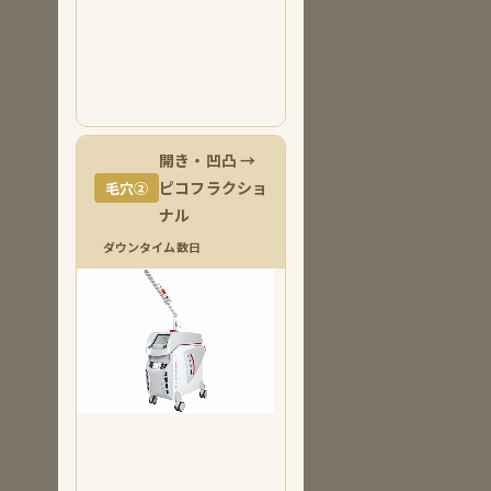
改善し
たい・
30代か
らの予
防ケア
開き・凹凸 →
ピコフラクショ
毛穴②
ナル
ダウンタイム数日
ディ
スカ
バ
リー
ピコ
プラ
ス
（ピ
コフ
ラク