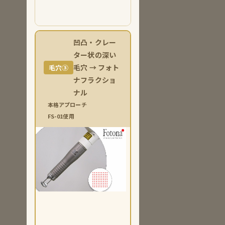
でき
る
凹凸・クレー
ター状の深い
毛穴 → フォト
毛穴③
ナフラクショ
ナル
本格アプローチ
FS-01使用
FOTONA
フラク
ショナル
FS-01ハ
ンドピー
ス
Er:YAG
レー
ザーを