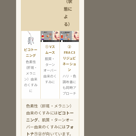
（状
態に
よ
る）
① Vス
②
ピコトー
ムース
FRAC3
ニング
リジュビ
肌質・
色素性
ネーショ
ターン
（肝斑・
ン
オーバー
メラニ
由来のく
ハリ・色
ン）由来
すみに
調改善に
のくすみ
も同時ア
に
プローチ
色素性（肝斑・メラニン）
由来のくすみには
ピコトー
ニング
、肌質・ターンオー
バー由来のくすみには
フォ
トナ①②
が向いています。