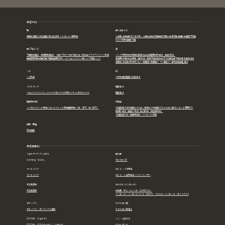
美容外科
胸
目 (上まぶた)
豊胸
乳頭縮小術
乳輪縮小
陥没乳頭
モントゴメリー腺除去
二重埋没法
重瞼吊り上げ法
ハム目修正
目上切開
目頭切開
二重全切開
上眼瞼脱脂
眉下切開
ROOF切除術
眼瞼下垂
目 (下まぶた)
鼻
下眼瞼脱脂術（経結膜脱脂術）：目の下のクマ取り
逆さまつ毛修正
グラマラスライン形成
ハンプ切除術
軟骨移植術
斜鼻修正術
鼻翼基部形成術（貴族手術）
目尻靭帯移動
目尻切開
下眼瞼皮膚切除
ミッドフェイスリフト
裏ハムラ
切開ハムラ
鼻柱基部細片軟骨移植（猫手術）
鼻柱下降術
鼻骨骨切り術
鼻孔縁下降術
鼻孔縁挙上術
鼻翼挙上術
鼻尖形成
切らない鼻翼縮小
鼻翼縮小（小鼻縮小）
鼻中隔延長
隆鼻術
へそ
口
へそ形成
人中短縮
口唇縮小
口角挙上
リフトアップ
脂肪注入
フェイスリフト
スレッドリフト(糸リフト)
前額リフト
こめかみリフト
脂肪注入
脂肪吸引(顔)
女性器
バッカルファット除去
ジョールファット除去
脂肪吸引（頬・顎下・頬＋顎下）
大陰唇縮小術
大陰唇ヒアルロン酸注入
プチ膣縮小(ヒアルロン酸)
Ｇショット(感度UP)
膣壁形成術（膣縮小手術）
膣口形成（会陰体形成）
小陰唇縮小術・副皮除去術・クリトリス包茎
麻酔・検査
笑気麻酔
美容皮膚科
フォトナフラクショナル
肌診断
Coming Soon...
NeoVoir 3D
アートメイク
ほくろ・イボ除去
アートメイク
ほくろ・いぼ除去
エッジワンレーザー
毛孔性苔癬
Inmode（インモード）
毛孔性苔癬
光治療（IPL)：ルメッカ（LUMECCA）
インモード：インモードリフト（Mini FX・ Forma）
インモード：モフィウス8
ボトックス
ヒアルロン酸
ボトックス・ボツラックス注射
ヒアルロン酸注入
FOTONA（フォトナ）
シミ・そばかす
FOTONA（SP dynamis）：フォトナ
ピコスポット