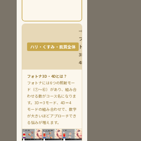
再生がし
たい
→
フォ
トナ
ハリ・くすみ・肌質全体
3D・
4D
フォトナ3D・4Dとは？
フォトナには6つの照射モー
ド（①〜⑥）があり、組み合
わせる数がコース名になりま
す。3D＝3モード、4D＝4
モードの組み合わせで、数字
が大きいほどアプローチでき
る悩みが増えます。