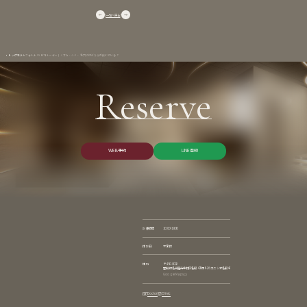
一覧へ戻る
トップ
コラム
フォトナ VS ピコレーザー｜くすみ・シミ・毛穴にはどちらが向いている？
Reserve
W
E
B
予
約
L
I
N
E
登
録
W
E
B
予
約
L
I
N
E
登
録
診療時間
10:00~19:00
休診日
不定休
住所
〒450-0002
愛知県名古屋市中村区名駅4丁目8-26 エニシオ名駅4F
Google Maps
Doctor
Clinic