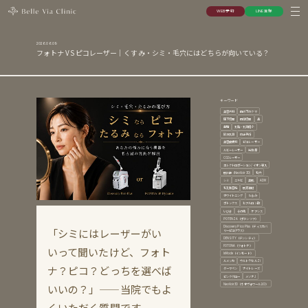
W
E
B
予
約
L
I
N
E
登
録
W
E
B
予
約
L
I
N
E
登
録
2026.06.09
フォトナ VS ピコレーザー｜くすみ・シミ・毛穴にはどちらが向いている？
キーワード
美容外科
目の下のクマ
眉下切開
目頭切開
鼻
豊胸
乳輪・乳頭縮小
陥没乳頭
修正手術
美容皮膚科
ピコレーザー
ルビーレーザー
光治療
CO2レーザー
エレクトロポーション/イオン導入
肌診断（NeoVoir3D)
毛穴
シミ
ニキビ
美肌
ADM
毛孔性苔癬
肌育注射
ホワイトニング
たるみ
ボトックス
ヒアルロン酸
いびき
その他
ケアシス
POTENZA（ポテンツァ）
Discovery Pico Plus（ディスカバ
「シミにはレーザーがい
リーピコプラス）
DENSITY（デンシティ）
FOTONA（フォトナ）
いって聞いたけど、フォト
InMode（インモード）
ルメッカ
ウルトラセルZi
ナ？ピコ？どっちを選べば
ダーマペン
ナイトレーズ
ピンクグロー
メソナJ
NeoVoir3D（ネオヴォワール３D）
いいの？」——当院でもよ
くいただく質問です。