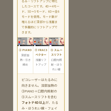
るみ・リフトアップに特化
したコースです。4D＝4モー
ド、5D＝5モード、6D＝全6
モードを使用。モード数が
増えるほど深部から浅層ま
で多層的にリフトアップで
きます。
③ PIANO
④ FRAC3
⑤ スムー
ベクター
スリフト
深部加
熱・引き
浅層リフ
口腔内照
締め
トアップ
射・ほう
れい線
ピコレーザーはたるみに
向きません。深部加熱の
③PIANO＋口腔内照射の
⑤スムースリフトを含む
フォトナ4D以上
が、たる
み・ほうれい線・フェイ