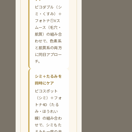
ピコダブル（シ
ミ・くすみ）＋
フォトナ①Vス
ムース（毛穴・
肌質）の組み合
わせで、色素系
と肌質系の両方
に同日アプロー
チ。
シミ＋たるみを
同時にケア
ピコスポット
（シミ）＋フォ
トナ4D（たる
み・ほうれい
線）の組み合わ
せで、シミもた
るみも一度の来