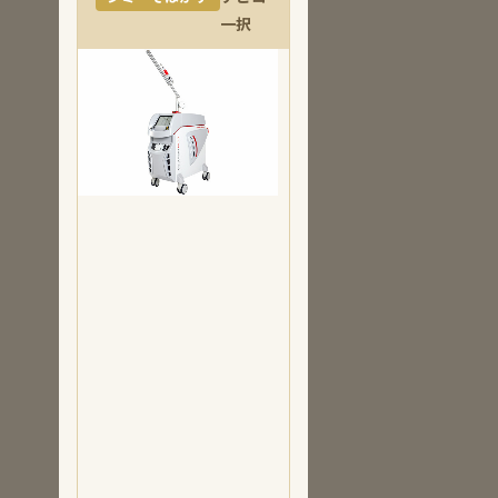
一択
ディスカバ
リーピコプラ
ス
（Discovery
Pico Plus）
フォトナは
シミ取りに
は向きませ
ん。ピコ
レーザーが
最適です。
超短パルス
（ピコ秒）
でメラニン
色素を粉砕
し、シミ・
そばかす・
色素沈着を