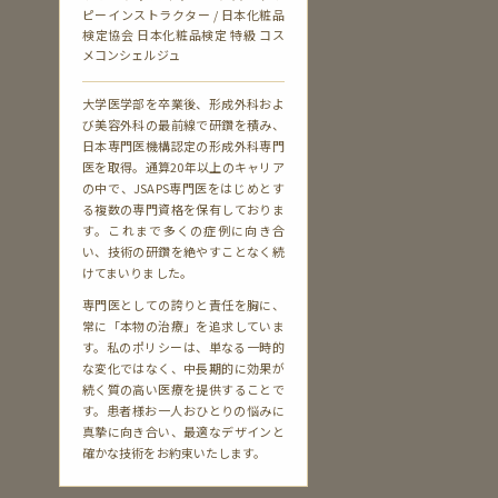
ピーインストラクター / 日本化粧品
検定協会 日本化粧品検定 特級 コス
メコンシェルジュ
大学医学部を卒業後、形成外科およ
び美容外科の最前線で研鑽を積み、
日本専門医機構認定の形成外科専門
医を取得。通算20年以上のキャリア
の中で、JSAPS専門医をはじめとす
る複数の専門資格を保有しておりま
す。これまで多くの症例に向き合
い、技術の研鑽を絶やすことなく続
けてまいりました。
専門医としての誇りと責任を胸に、
常に「本物の治療」を追求していま
す。私のポリシーは、単なる一時的
な変化ではなく、中長期的に効果が
続く質の高い医療を提供することで
す。患者様お一人おひとりの悩みに
真摯に向き合い、最適なデザインと
確かな技術をお約束いたします。