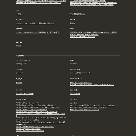
下眼瞼脱脂術（経結膜脱脂術）：目の下のクマ取り
逆さまつ毛修正
グラマラスライン形成
ハンプ切除術
軟骨移植術
斜鼻修正術
鼻翼基部形成術（貴族手術）
目尻靭帯移動
目尻切開
下眼瞼皮膚切除
ミッドフェイスリフト
裏ハムラ
切開ハムラ
鼻柱基部細片軟骨移植（猫手術）
鼻柱下降術
鼻骨骨切り術
鼻孔縁下降術
鼻孔縁挙上術
鼻翼挙上術
鼻尖形成
切らない鼻翼縮小
鼻翼縮小（小鼻縮小）
鼻中隔延長
隆鼻術
へそ
口
へそ形成
人中短縮
口唇縮小
口角挙上
リフトアップ
脂肪注入
フェイスリフト
スレッドリフト(糸リフト)
前額リフト
こめかみリフト
脂肪注入
脂肪吸引(顔)
女性器
バッカルファット除去
ジョールファット除去
脂肪吸引（頬・顎下・頬＋顎下）
大陰唇縮小術
大陰唇ヒアルロン酸注入
プチ膣縮小(ヒアルロン酸)
Ｇショット(感度UP)
膣壁形成術（膣縮小手術）
膣口形成（会陰体形成）
小陰唇縮小術・副皮除去術・クリトリス包茎
麻酔・検査
笑気麻酔
美容皮膚科
フォトナフラクショナル
肌診断
Coming Soon...
NeoVoir 3D
アートメイク
ほくろ・イボ除去
アートメイク
ほくろ・いぼ除去
エッジワンレーザー
毛孔性苔癬
Inmode（インモード）
毛孔性苔癬
光治療（IPL)：ルメッカ（LUMECCA）
インモード：インモードリフト（Mini FX・ Forma）
インモード：モフィウス8
ボトックス
ヒアルロン酸
ボトックス・ボツラックス注射
ヒアルロン酸注入
FOTONA（フォトナ）
シミ・そばかす
FOTONA（SP dynamis）：フォトナ
ピコスポット
FOTONA① Vスムース（Tランナー）｜毛穴・たるみ・肌質改善レーザー
ジェントルマックスプロプラス(レーザーフェイシャル・シャワー・タイトニング)
FOTONA ②：FRAC3リジュビネーション｜ハリ・色調・くすみ改善レーザー
ピコトーニング
ピコダブル
ルビースポット
ルビーフラクショナル
FOTONA：③PIANO（スムースタイト）深部引き締め
光治療（IPL)：ルメッカ（LUMECCA）
ピンクグロー
FOTONA④： FRAC3ベクター｜フェイスライン・リフトアップレーザー
FOTONA⑤： スムースリフト（スマイルリフト）｜口腔内照射でほうれい線・たるみ改
善
FOTONA⑥： ミラーピール｜レーザーピーリングでくすみ・ザラつき改善FOTONA：⑥
ミラーピール（ピーリング）：角質除去
FOTONA Fractional（フォトナ フラクショナル）｜ニキビ跡クレーター・毛穴・瘢痕
の肌再生レーザー
FOTONA：人中短縮レーザー
FOTONA：LipLase（リップレーズ）
FOTONA：NightLase®（ナイトレーズ）
FOTONA：IntimaLase®（インティマレーザー）