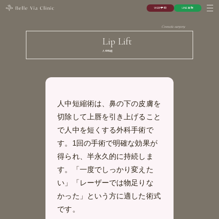
W
E
B
予
約
L
I
N
E
登
録
W
E
B
予
約
L
I
N
E
登
録
Lip Lift
人中短縮
人中短縮術は、鼻の下の皮膚を
切除して上唇を引き上げること
で人中を短くする外科手術で
す。1回の手術で明確な効果が
得られ、半永久的に持続しま
す。「一度でしっかり変えた
い」「レーザーでは物足りな
かった」という方に適した術式
です。