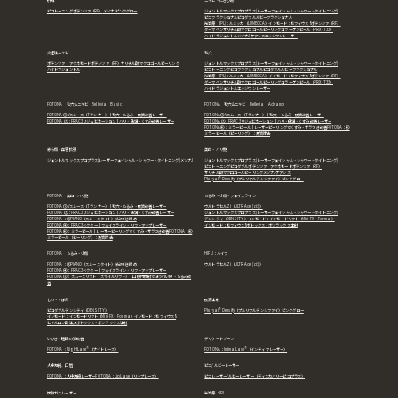
肝斑
ニキビ・にきび跡
ピコトーニング
ポテンツァ（RF）
メソナJ
ピンクグロー
ジェントルマックスプロプラス(レーザーフェイシャル・シャワー・タイトニング)
ピコフラクショナル
ピコダブル
ルビーフラクショナル
光治療（IPL)：ルメッカ（LUMECCA）
インモード：モフィウス8
ポテンツァ（RF）
ダーマペン
サリチル酸マクロゴールピーリング
コラーゲンピール（PRX-T33）
ハイドラジェントル
メソナJ
ケアシス
エッジワンレーザー
炎症性ニキビ
毛穴
ポテンツァ アクネモード
ポテンツァ（RF）
サリチル酸マクロゴールピーリング
ジェントルマックスプロプラス(レーザーフェイシャル・シャワー・タイトニング)
ハイドラジェントル
ピコトーニング
ピコフラクショナル
ピコダブル
ルビーフラクショナル
光治療（IPL)：ルメッカ（LUMECCA）
インモード：モフィウス8
ポテンツァ（RF）
ダーマペン
サリチル酸マクロゴールピーリング
コラーゲンピール（PRX-T33）
ハイドラジェントル
エッジワンレーザー
FOTONA 毛穴＆ニキビ Bellevia Basic
FOTONA 毛穴＆ニキビ Bellevia Advance
FOTONA① Vスムース（Tランナー）｜毛穴・たるみ・肌質改善レーザー
FOTONA① Vスムース（Tランナー）｜毛穴・たるみ・肌質改善レーザー
FOTONA ②：FRAC3リジュビネーション｜ハリ・色調・くすみ改善レーザー
FOTONA ②：FRAC3リジュビネーション｜ハリ・色調・くすみ改善レーザー
FOTONA⑥： ミラーピール｜レーザーピーリングでくすみ・ザラつき改善FOTONA：⑥
ミラーピール（ピーリング）：角質除去
赤ら顔・血管拡張
美白・ハリ艶
ジェントルマックスプロプラス(レーザーフェイシャル・シャワー・タイトニング)
メソナJ
ジェントルマックスプロプラス(レーザーフェイシャル・シャワー・タイトニング)
ピコトーニング
ピコダブル
ポテンツァ アクネモード
ポテンツァ（RF）
サリチル酸マクロゴールピーリング
メソナJ
ケアシス
Pluryal® Densify（プルリアルデンシファイ）
ピンクグロー
FOTONA 美白・ハリ艶
たるみ・小顔・フェイスライン
FOTONA① Vスムース（Tランナー）｜毛穴・たるみ・肌質改善レーザー
ウルトラセルZi（ULTRAcel [zi:]）
FOTONA ②：FRAC3リジュビネーション｜ハリ・色調・くすみ改善レーザー
ジェントルマックスプロプラス(レーザーフェイシャル・シャワー・タイトニング)
FOTONA：③PIANO（スムースタイト）深部引き締め
デンシティ（DENSITY）
インモード：インモードリフト（Mini FX・ Forma）
FOTONA④： FRAC3ベクター｜フェイスライン・リフトアップレーザー
インモード：モフィウス8
ボトックス・ボツラックス注射
FOTONA⑥： ミラーピール｜レーザーピーリングでくすみ・ザラつき改善FOTONA：⑥
ミラーピール（ピーリング）：角質除去
FOTONA たるみ・小顔
HIFU：ハイフ
FOTONA：③PIANO（スムースタイト）深部引き締め
ウルトラセルZi（ULTRAcel [zi:]）
FOTONA④： FRAC3ベクター｜フェイスライン・リフトアップレーザー
FOTONA⑤： スムースリフト（スマイルリフト）｜口腔内照射でほうれい線・たるみ改
善
しわ・くぼみ
肌育注射
ピコダブル
デンシティ（DENSITY）
Pluryal® Densify（プルリアルデンシファイ）
ピンクグロー
インモード：インモードリフト（Mini FX・ Forma）
インモード：モフィウス8
ヒアルロン酸注入
ボトックス・ボツラックス注射
いびき・睡眠の質改善
デリケートゾーン
FOTONA：NightLase®（ナイトレーズ）
FOTONA：IntimaLase®（インティマレーザー）
人中短縮、口唇
ピコ/ルビーレーザー
FOTONA：人中短縮レーザー
FOTONA：LipLase（リップレーズ）
ピコレーザー/ルビーレーザー（ディスカバリーピコプラス）
炭酸ガスレーザー
光治療：IPL