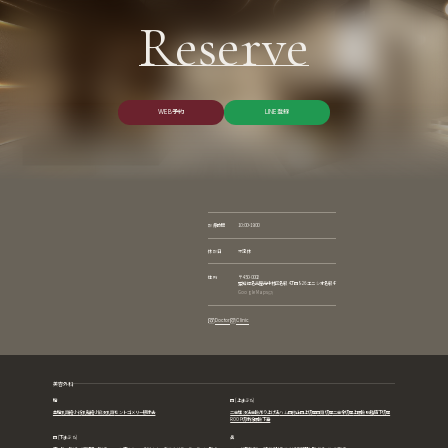
Reserve
W
E
B
予
約
L
I
N
E
登
録
W
E
B
予
約
L
I
N
E
登
録
診療時間
10:00~19:00
休診日
不定休
住所
〒450-0002
愛知県名古屋市中村区名駅4丁目8-26 エニシオ名駅4F
Google Maps
Doctor
Clinic
美容外科
胸
目 (上まぶた)
豊胸
乳頭縮小術
乳輪縮小
陥没乳頭
モントゴメリー腺除去
二重埋没法
重瞼吊り上げ法
ハム目修正
目上切開
目頭切開
二重全切開
上眼瞼脱脂
眉下切開
ROOF切除術
眼瞼下垂
目 (下まぶた)
鼻