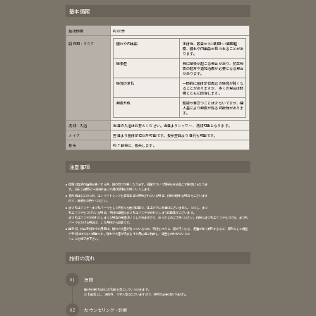
基本情報
施術時間
約60分
副作用・リスク
腫れや内出血
手術後、数日から1週間〜4週間程
度、腫れや内出血が見られることがあ
ります。
感染症
稀に感染が起こる場合があり、抗生物
質の処方や追加治療が必要になる場合
があります。
感覚の変化
一時的に施術部位周辺の感覚が鈍くな
ることがありますが、多くの場合は時
間とともに回復します。
瘢痕形成
傷跡が目立つことは少ないですが、個
人差により瘢痕が残る可能性がありま
す。
洗顔・入浴
当日の入浴はお控えください。当日よりシャワー、洗顔可能となります。
メイク
翌日より施術部位以外可能です。抜糸翌日より目元も可能です。
抜糸
約７日後に、抜糸します。
注意事項
喫煙は血液の循環を悪くする為、傷の治りが悪くなります。細菌がついて感染を引き起こす原因にもなりま
す。術前２週間前～術後最低１か月は禁煙をお願いいたします。
視力矯正などのため、コンタクトレンズを日常生活で使用されている場合、術後は腫れる場合もございます
ので、眼鏡をお持ちください。
まつ毛エクステ・まつ毛パーマをした状態でも施術可能で、仕上がりに影響はございません。ただし、まつ
毛エクステをつけている場合、手術の過程でまつ毛エクステが取れてしまう可能性がございます。
まつ毛エクステが取れてしまった場合の保証はいたしかねますので、あらかじめご了承ください。術後にまつ毛エクステをつける、まつ毛
パーマをかける場合は、１か月後から可能です。
再手術、修正手術後４か月間は、腫れや炎症が残っているため、手術を行うと、傷が汚くなる、癒着が強く変形するなど、原則として調整
や手術は行えない時期です。腫れや炎症が収まる４か月以降に判断し、調整を行わせていただ
くことを御了承下さい。
施術の流れ
洗顔
施術を受ける前にお化粧を落としていただきます。
お化粧落とし、洗顔料、タオル等はございますので、持参の必要はありません。
カウンセリング・診察