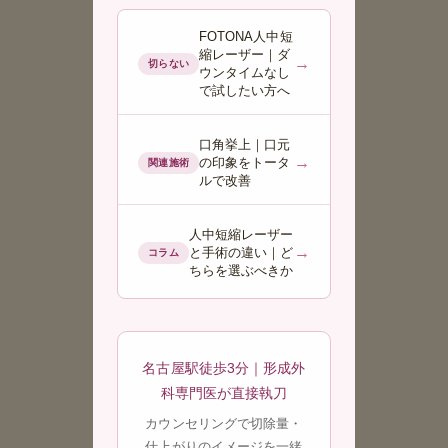
FOTONA人中短
縮レーザー｜ダ
→
切らない
ウンタイムなし
で試したい方へ
口角挙上｜口元
→
の印象をトータ
関連施術
ルで改善
人中短縮レーザー
→
と手術の違い｜ど
コラム
ちらを選ぶべきか
名古屋駅徒歩3分｜形成外
科専門医が直接執刀
カウンセリングで切除量・
仕上がりのイメージを一緒