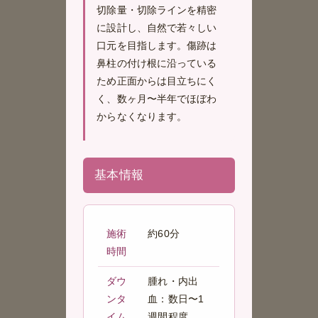
切除量・切除ラインを精密
に設計し、自然で若々しい
口元を目指します。傷跡は
鼻柱の付け根に沿っている
ため正面からは目立ちにく
く、数ヶ月〜半年でほぼわ
からなくなります。
基本情報
施術
約60分
時間
ダウ
腫れ・内出
ンタ
血：数日〜1
イム
週間程度