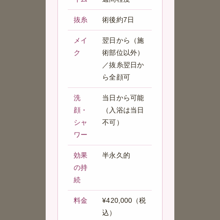
抜糸
術後約7日
メイ
翌日から（施
ク
術部位以外）
／抜糸翌日か
ら全顔可
洗
当日から可能
顔・
（入浴は当日
シャ
不可）
ワー
効果
半永久的
の持
続
料金
¥420,000（税
込）