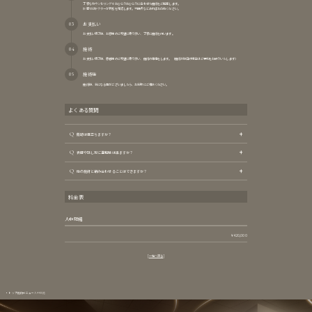
丁寧なカウンセリングでおひとりおひとりに合わせた施術をご提案します。
診察ではドクターが状態を確認します。不明点などあればお訪ねください。
お支払い
お支払い完了後、お客様のご希望に寄り添い、丁寧に施術を行います。
施術
お支払い完了後、患者様のご希望に寄り添い、施術の準備をします。（施術が後日の場合はご予約をお取りいたします）
施術後
施術後、気になる事がございましたら、お気軽にご相談ください。
よくある質問
Q
傷跡は目立ちますか？
Q
表情や話し方に違和感は出ますか？
Q
他の施術と組み合わせることはできますか？
料金表
人中短縮
¥420,000
一覧へ戻る
トップ
施術メニュー
人中短縮