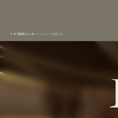
トップ
施術メニュー
Ｇショット(感度UP)