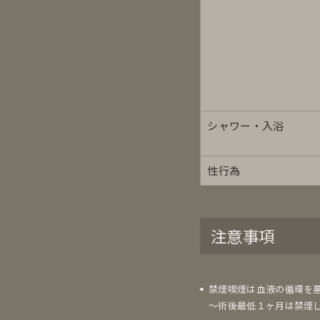
シャワー・入浴
性行為
注意事項
禁煙喫煙は血液の循環を
～術後最低１ヶ月は禁煙