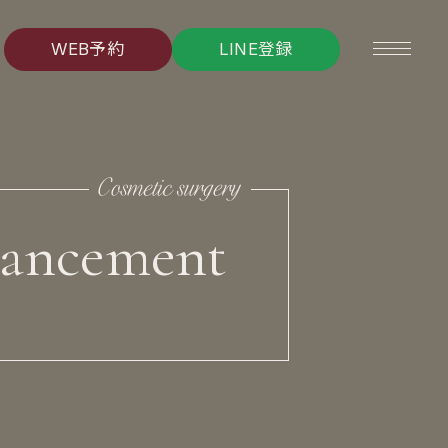
W
E
B
予
約
L
I
N
E
登
録
W
E
B
予
約
L
I
N
E
登
録
hancement