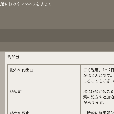
生活に悩みやマンネリを感じて
約30分
腫れや内出血
ごく軽度。1〜2
がほとんどです
こることもござ
感染症
稀に感染が起こ
質の処方や追加
があります。
感覚の変化
一時的に施術部