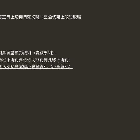
修正
目上切開
目頭切開
二重全切開
上眼瞼脱脂
術
鼻翼基部形成術（貴族手術）
鼻柱下降術
鼻骨骨切り術
鼻孔縁下降術
切らない鼻翼縮小
鼻翼縮小（小鼻縮小）