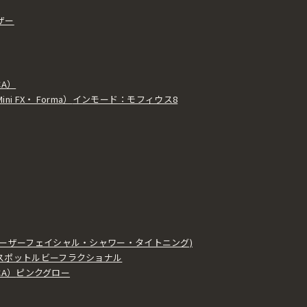
ザー
CA）
 FX・ Forma）
インモード：モフィウス8
ーザーフェイシャル・シャワー・タイトニング)
スポット
ルビーフラクショナル
CA）
ピンクグロー