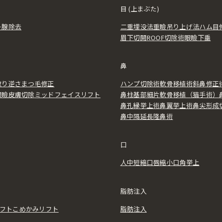
目 (上まぶた)
ー腺除去
二重埋没法
重瞼吊り上げ法
ハム目
眉下切開
ROOF切除術
眼瞼下垂
鼻
取り
逆さまつ毛修正
ハンプ切除術
軟骨移植術
斜鼻修正
眼瞼皮膚切除
ミッドフェイスリフト
鼻柱基部細片軟骨移植（猫手術）
鼻孔縁挙上術
鼻翼挙上術
鼻尖形成
鼻中隔延長
隆鼻術
口
人中短縮
口唇縮小
口角挙上
脂肪注入
フト
こめかみリフト
脂肪注入