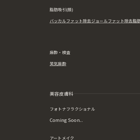
脂肪吸引(顔)
バッカルファット除去
ジョールファット除去
脂
麻酔・検査
笑気麻酔
美容皮膚科
フォトナフラクショナル
Coming Soon...
アートメイク