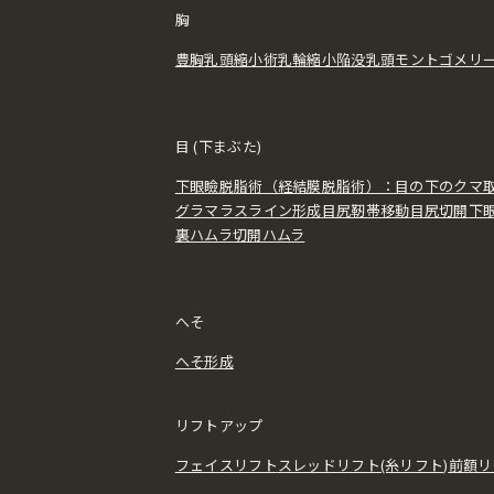
胸
豊胸
乳頭縮小術
乳輪縮小
陥没乳頭
モントゴメリ
目 (下まぶた)
下眼瞼脱脂術（経結膜脱脂術）：目の下のクマ
グラマラスライン形成
目尻靭帯移動
目尻切開
下
裏ハムラ
切開ハムラ
へそ
へそ形成
リフトアップ
フェイスリフト
スレッドリフト(糸リフト)
前額リ