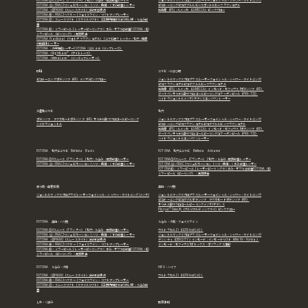
FOTONA① Vスムース（Tランナー）｜毛穴・たるみ・肌質改善レーザー
ジェントルマックスプロプラス(レーザーフェイシャル・シャワー・タイトニング)
FOTONA ②：FRAC3リジュビネーション｜ハリ・色調・くすみ改善レーザー
ピコトーニング
ピコダブル
ルビースポット
ルビーフラクショナル
FOTONA：③PIANO（スムースタイト）深部引き締め
光治療（IPL)：ルメッカ（LUMECCA）
ピンクグロー
FOTONA④： FRAC3ベクター｜フェイスライン・リフトアップレーザー
FOTONA⑤： スムースリフト（スマイルリフト）｜口腔内照射でほうれい線・たるみ改
善
FOTONA⑥： ミラーピール｜レーザーピーリングでくすみ・ザラつき改善FOTONA：⑥
ミラーピール（ピーリング）：角質除去
FOTONA Fractional（フォトナ フラクショナル）｜ニキビ跡クレーター・毛穴・瘢痕
の肌再生レーザー
FOTONA：人中短縮レーザー
FOTONA：LipLase（リップレーズ）
FOTONA：NightLase®（ナイトレーズ）
FOTONA：IntimaLase®（インティマレーザー）
肝斑
ニキビ・にきび跡
ピコトーニング
ポテンツァ（RF）
メソナJ
ピンクグロー
ジェントルマックスプロプラス(レーザーフェイシャル・シャワー・タイトニング)
ピコフラクショナル
ピコダブル
ルビーフラクショナル
光治療（IPL)：ルメッカ（LUMECCA）
インモード：モフィウス8
ポテンツァ（RF）
ダーマペン
サリチル酸マクロゴールピーリング
コラーゲンピール（PRX-T33）
ハイドラジェントル
メソナJ
ケアシス
エッジワンレーザー
炎症性ニキビ
毛穴
ポテンツァ アクネモード
ポテンツァ（RF）
サリチル酸マクロゴールピーリング
ジェントルマックスプロプラス(レーザーフェイシャル・シャワー・タイトニング)
ハイドラジェントル
ピコトーニング
ピコフラクショナル
ピコダブル
ルビーフラクショナル
光治療（IPL)：ルメッカ（LUMECCA）
インモード：モフィウス8
ポテンツァ（RF）
ダーマペン
サリチル酸マクロゴールピーリング
コラーゲンピール（PRX-T33）
ハイドラジェントル
エッジワンレーザー
FOTONA 毛穴＆ニキビ Bellevia Basic
FOTONA 毛穴＆ニキビ Bellevia Advance
FOTONA① Vスムース（Tランナー）｜毛穴・たるみ・肌質改善レーザー
FOTONA① Vスムース（Tランナー）｜毛穴・たるみ・肌質改善レーザー
FOTONA ②：FRAC3リジュビネーション｜ハリ・色調・くすみ改善レーザー
FOTONA ②：FRAC3リジュビネーション｜ハリ・色調・くすみ改善レーザー
FOTONA⑥： ミラーピール｜レーザーピーリングでくすみ・ザラつき改善FOTONA：⑥
ミラーピール（ピーリング）：角質除去
赤ら顔・血管拡張
美白・ハリ艶
ジェントルマックスプロプラス(レーザーフェイシャル・シャワー・タイトニング)
メソナJ
ジェントルマックスプロプラス(レーザーフェイシャル・シャワー・タイトニング)
ピコトーニング
ピコダブル
ポテンツァ アクネモード
ポテンツァ（RF）
サリチル酸マクロゴールピーリング
メソナJ
ケアシス
Pluryal® Densify（プルリアルデンシファイ）
ピンクグロー
FOTONA 美白・ハリ艶
たるみ・小顔・フェイスライン
FOTONA① Vスムース（Tランナー）｜毛穴・たるみ・肌質改善レーザー
ウルトラセルZi（ULTRAcel [zi:]）
FOTONA ②：FRAC3リジュビネーション｜ハリ・色調・くすみ改善レーザー
ジェントルマックスプロプラス(レーザーフェイシャル・シャワー・タイトニング)
FOTONA：③PIANO（スムースタイト）深部引き締め
デンシティ（DENSITY）
インモード：インモードリフト（Mini FX・ Forma）
FOTONA④： FRAC3ベクター｜フェイスライン・リフトアップレーザー
インモード：モフィウス8
ボトックス・ボツラックス注射
FOTONA⑥： ミラーピール｜レーザーピーリングでくすみ・ザラつき改善FOTONA：⑥
ミラーピール（ピーリング）：角質除去
FOTONA たるみ・小顔
HIFU：ハイフ
FOTONA：③PIANO（スムースタイト）深部引き締め
ウルトラセルZi（ULTRAcel [zi:]）
FOTONA④： FRAC3ベクター｜フェイスライン・リフトアップレーザー
FOTONA⑤： スムースリフト（スマイルリフト）｜口腔内照射でほうれい線・たるみ改
善
しわ・くぼみ
肌育注射