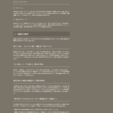
デメリットとリスク
ダウンタイム
外科手術を行う場合、ダウンタイムが生じます。特に切る手術の場合、術後数日から数週間は、腫れ、内出血、痛みなど
が生じます。術式によっては、鼻の周りをギプスやテーピングでしっかりと固定する必要があり、これが数日間から1週間
程度続くため、マスク等でのカバーや、お仕事・学校の調整が必要不可欠です。
仕上がりのギャップ
事前のカウンセリングで医師とのコミュニケーションが不足していると、「思ったより高くなりすぎた」「自分の顔のバ
ランスに合っていない」といったミスマッチが起こる可能性があります。人間の顔は完全な左右対称ではないため、ミリ
単位の緻密な調整と、全体の調和を考慮したデザインができる医師選びが重要です。
3．鼻整形の種類
鼻整形には非常に多くの術式があり、それぞれアプローチする部位や目的が異なります。ここでは、代表的な鼻整形の全
種類とその仕組みについて詳しく解説します。
鼻すじを高く・まっすぐに通す「隆鼻術（プロテーゼ）」
隆鼻術は、鼻すじを高くし、通った綺麗なラインを作るための代表的な手術です。一般的には、医療用シリコンで作られ
た「プロテーゼ」と呼ばれる人工軟骨を、鼻の穴の内側から挿入して骨膜の下に留置します。お一人おひとりの鼻の骨の
形状に合わせて精密に削り出して使用するため、不自然に浮き出ることなく、鼻の根元（目頭の間）から鼻すじにかけ
て、すっきりとシャープな高さを出すことができます。傷口は鼻の穴の中だけなので、外側から傷跡が見える心配はあり
ません。
だんご鼻をシャープに整える「鼻尖形成術」
鼻先が丸く、皮膚が厚い、またはいわゆる「だんご鼻」と呼ばれる状態を解消し、細く引き締まった鼻先を作る手術で
す。だんご鼻の主な原因は、鼻先にある「鼻翼軟骨」という2つの軟骨が左右に広がっていることや、その上の皮下脂肪が
厚いことにあります。鼻尖形成術では、この広がった軟骨を中央に寄せて縫い合わせたり、余分な脂肪を取り除いたりす
ることで、鼻先をシャープに細く整えます。
鼻先の高さや角度を微調整する「軟骨移植術」
ご自身の体から採取した軟骨を、鼻先に移植して立体感を出す手術です。多くの場合、傷跡が目立ちにくい耳の軟骨（耳
介軟骨）が使用されます。鼻尖形成術と組み合わせて行われることが多く、中央に寄せた鼻先のさらにトップの部分に軟
骨を重ねて移植することで、鼻先をツンと前方に出したり、ほんの少し下向きに角度を変えたりといった、非常に繊細で
ナチュラルなデザイン表現が可能になります。自己組織であるため拒絶反応が起きず、馴染みが良いのも大きな特徴で
す。
小鼻の広がりや大きさを小さくする「鼻翼縮小術（小鼻縮小）」
小鼻（鼻翼）が横に大きく広がっている、あるいは鼻の穴が大きく見えるのを解消するための手術です。患者様の小鼻の
広がり方やタイプに合わせて、主に「内側法」と「外側法」、あるいはそれらを組み合わせた術式を選択します。
内側法
：鼻の穴の内側の皮膚を切り取るため、傷跡が外側から一切見えないのがメリットです。
外側法
：小鼻の溝に沿って外側の皮膚を切り取るため、小鼻自体のふくらみが大きい場合に高い効果を発揮します。傷