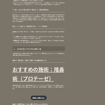
跡は溝に沿うため、時間の経過とともにほとんど目立たなくなります。
flap（フラップ）法
：小鼻の底の組織を完全に切り取るのではなく、一部の組織をフラップ（弁）状にして鼻の穴の中
で中央に引き込むことで、より後戻りしにくく、しっかりとした縮小効果を出す高度なオプション技法です。
ぶた鼻・上向きの鼻を根本から解消する「鼻中隔延長術」
鼻先が上を向いていて鼻の穴が正面から見えやすい「ぶた鼻」や、鼻全体の短さを根本から改善するための非常に高い効
果を持つ手術です。鼻の奥の左右の穴を隔てている「鼻中隔軟骨」という柱に、別の軟骨を継ぎ足して下方向や前方向へ
と延長します。そこに鼻先の軟骨（鼻翼軟骨）を固定することで、鼻先をしっかりと下へ向けたり、高さを出したりする
ことができます。使用する軟骨は、鼻中隔軟骨、耳の軟骨、あるいはより強固な支えが必要な場合は胸から採取する「肋
軟骨」などが選ばれます。
鼻のベースを整える「鼻骨骨切り術」「ハンプ切除術」
鼻の構造そのものの幅や、鼻すじのハンプ（段差・ハチの張りのような出っ張り）を修正するための骨格に対する手術で
す。
ハンプ切除術
：鼻すじの途中に骨や軟骨が出っ張って「ワシ鼻」のようになっている部分（ハンプ）を削り、滑らかな
ストレートライン、または優しいカーブの鼻すじへと整えます。
鼻骨骨切り術
：鼻の骨全体の幅が広く、どっしりとした太い鼻に見える場合に、鼻骨のベースに切れ目を入れて内側へ
シフトさせることで、鼻すじ自体を細く華奢に見せる手術です。
4．【お悩み別】おすすめの施術一覧
「自分の鼻の悩みには、結局どの手術が一番合っているの？」という疑問に答えるため、コンプレックス別に推奨される
代表的な施術の組み合わせをまとめました。
悩み①：鼻が低い・鼻すじを通して立体感を出したい
おすすめの施術：隆鼻
術（プロテーゼ）
顔全体が平坦に見えてしまう、目頭の間の鼻すじがなくてメリハリがないというお悩みには、やはり「隆鼻術（プロテー
ゼ）」が第一選択となります。鼻筋をまっすぐに通すだけで、目元が引き締まり、顔全体がシュッと垢抜けた印象になり
ます。
隆鼻術 詳細はこちら
悩み②：鼻先が丸い（だんご鼻）のをシュッとさせたい