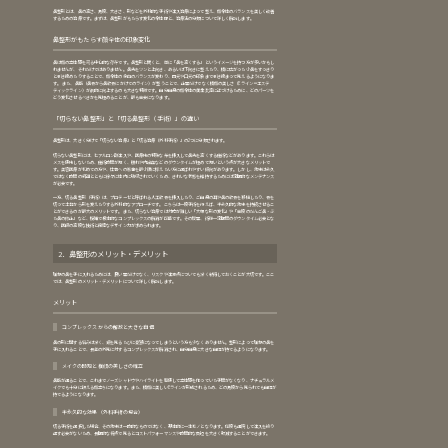
鼻整形とは、鼻の高さ、角度、大きさ、形などを外科的な手術や注入治療によって整え、顔全体のバランスを美しく改善
するための治療です。まずは、鼻整形がもたらす変化の全体像と、治療法の分類について詳しく解説します。
鼻整形がもたらす顔全体の印象変化
鼻は顔の立体感を司る中心的な存在です。鼻整形と聞くと、単に「鼻を高くする」というイメージを持つ方が多いかもし
れませんが、それだけではありません。鼻先をツンと上向き、あるいは下向きに整えたり、横に広がった小鼻をすっきり
と引き締めたりすることで、顔全体の余白のバランスが変わり、目元や口元の印象まで引き締まって見えるようになりま
す。 また、鼻筋（鼻骨から鼻軟骨にかけてのライン）が整うことで、正面だけでなく横顔の美しさ（Eライン＝エステ
ティックライン）が劇的に向上するのも大きな特徴です。自分自身の顔全体の黄金比率に近づけるために、どのパーツを
どう変化させるべきかを見極めることが、最も重要になります。
「切らない鼻整形」と「切る鼻整形（手術）」の違い
鼻整形は、大きく分けて「切らない治療」と「切る治療（外科手術）」の2つに分類されます。
切らない鼻整形には、ヒアルロン酸注入や、医療用の特殊な糸を挿入して鼻先を高くする施術などがあります。これらは
メスを使用しないため、施術時間が短く、腫れや内出血などのダウンタイムが極めて短いという点が大きなメリットで
す。美容医療が初めての方や、仕事への影響を最小限に抑えたい方に選ばれやすい傾向があります。しかし、効果は永久
ではなく時間の経過とともに徐々に体内に吸収されていくため、きれいな状態を維持するためには定期的なメンテナンス
が必要です。
一方、切る鼻整形（手術）は、プロテーゼと呼ばれる人工軟骨を挿入したり、ご自身の耳や鼻の軟骨を移植したり、骨を
切って土台から形を変えたりする外科的なアプローチです。こちらは一度手術を行えば、半永久的な効果を持続させるこ
とができるのが最大のメリットです。また、切らない治療では対応が難しい「大幅な形の変化」や「重度のだんご鼻・ぶ
た鼻の修正」など、複雑で根本的なコンプレックスの解消が可能です。その反面、術後一定期間のダウンタイム必要とな
り、医師の高度な技術と緻密なデザイン力が求められます。
2．鼻整形のメリット・デメリット
理想の鼻を手に入れるためには、良い面だけでなく、リスクや注意点についても深く納得しておくことが大切です。ここ
では、鼻整形のメリット・デメリットについて詳しく解説します。
メリット
コンプレックスからの解放と大きな自信
鼻の形に関する悩みは深く、鏡を見るたびに憂鬱になってしまうという方も少なくありません。整形によって理想の鼻を
手に入れることで、長年の外見に対するコンプレックスが解消され、自分自身に大きな自信が持てるようになります。
メイクの時短と横顔の美しさの確立
鼻筋が通ることで、これまでノーズシャドウやハイライトを駆使して立体感を作っていた手間がなくなり、ナチュラルメ
イクでも十分に映える顔立ちになります。また、横顔に美しいEラインが形成されるため、どの角度から見られても自信が
持てるようになります。
半永久的な効果（外科手術の場合）
切る手術を選択した場合、その効果は一時的なものではなく、基本的に一生モノとなります。何度も通院して注入を繰り
返す必要がないため、長期的な視点で見るとコストパフォーマンスや時間的な負担を大きく軽減することができます。