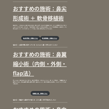
おすすめの施術：鼻尖
形成術 ＋ 軟骨移植術
鼻先が丸い、いわゆるだんご鼻にお悩みの方は、鼻すじを高くするだけでは解消されず、かえって鼻全体が大きく見えて
しまうことがあります。そのため、「鼻尖形成術」で広がった軟骨を引き締め、さらに「軟骨移植術」で鼻先のトップに
高さを出すことで、どこから見てもシャープで美しい上品な鼻先を作ることができます。
鼻尖形成術
詳細はこちら
軟骨移植術
詳細はこちら
悩み③：小鼻が横に広がっている（にんにく鼻）のを小さくしたい
おすすめの施術：鼻翼
縮小術（内側・外側・
flap法）
笑ったときに小鼻が左右に大きく広がる、鼻の存在感が強くて気になる（にんにく鼻）という場合は、「鼻翼縮小術」が
適応となります。余分な皮膚や組織を適切に切除・縫合することで、鼻の穴の横幅を引き締め、すっきりと小ぶりな鼻へ
と導きます。
鼻翼縮小術 詳細はこちら
悩み④：正面から鼻の穴が見える（ぶた鼻）のを下向きにしたい