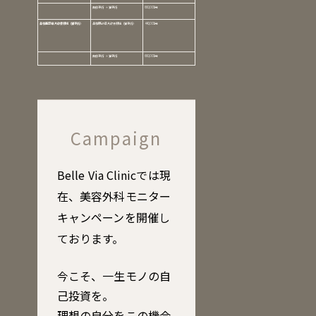
貴族手術 ＋ 猫手術
660,000円
鼻柱基部細片軟骨移植（猫手術）
鼻柱基部細片軟骨移植（猫手術）
440,000円
貴族手術 ＋ 猫手術
660,000円
Campaign
Belle Via Clinicでは現
在、美容外科モニター
キャンペーンを開催し
ております。
今こそ、一生モノの自
己投資を。
理想の自分をこの機会