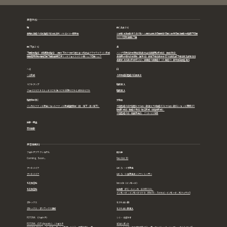
美容外科
胸
目 (上まぶた)
豊胸
乳頭縮小術
乳輪縮小
陥没乳頭
モントゴメリー腺除去
二重埋没法
重瞼吊り上げ法
ハム目修正
目上切開
目頭切開
二重全切開
上眼瞼脱脂
眉下切開
ROOF切除術
眼瞼下垂
目 (下まぶた)
鼻
下眼瞼脱脂術（経結膜脱脂術）：目の下のクマ取り
逆さまつ毛修正
グラマラスライン形成
ハンプ切除術
軟骨移植術
斜鼻修正術
鼻翼基部形成術（貴族手術）
目尻靭帯移動
目尻切開
下眼瞼皮膚切除
ミッドフェイスリフト
裏ハムラ
切開ハムラ
鼻柱基部細片軟骨移植（猫手術）
鼻柱下降術
鼻骨骨切り術
鼻孔縁下降術
鼻孔縁挙上術
鼻翼挙上術
鼻尖形成
切らない鼻翼縮小
鼻翼縮小（小鼻縮小）
鼻中隔延長
隆鼻術
へそ
口
へそ形成
人中短縮
口唇縮小
口角挙上
リフトアップ
脂肪注入
フェイスリフト
スレッドリフト(糸リフト)
前額リフト
こめかみリフト
脂肪注入
脂肪吸引(顔)
女性器
バッカルファット除去
ジョールファット除去
脂肪吸引（頬・顎下・頬＋顎下）
大陰唇縮小術
大陰唇ヒアルロン酸注入
プチ膣縮小(ヒアルロン酸)
Ｇショット(感度UP)
膣壁形成術（膣縮小手術）
膣口形成（会陰体形成）
小陰唇縮小術・副皮除去術・クリトリス包茎
麻酔・検査
笑気麻酔
美容皮膚科
フォトナフラクショナル
肌診断
Coming Soon...
NeoVoir 3D
アートメイク
ほくろ・イボ除去
アートメイク
ほくろ・いぼ除去
エッジワンレーザー
毛孔性苔癬
Inmode（インモード）
毛孔性苔癬
光治療（IPL)：ルメッカ（LUMECCA）
インモード：インモードリフト（Mini FX・ Forma）
インモード：モフィウス8
ボトックス
ヒアルロン酸
ボトックス・ボツラックス注射
ヒアルロン酸注入
FOTONA（フォトナ）
シミ・そばかす
FOTONA（SP dynamis）：フォトナ
ピコスポット