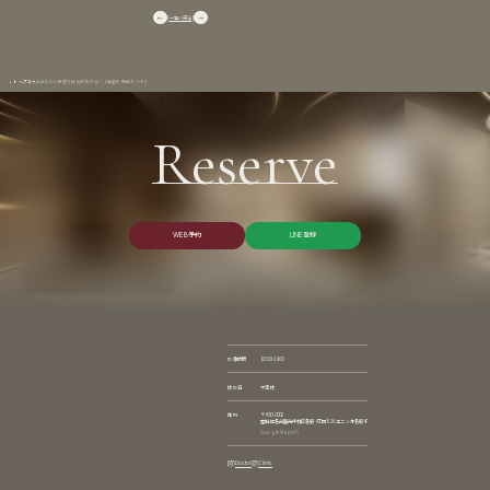
一覧へ戻る
トップ
コラム
あなたに最適な施術がわかる―【鼻整形 完全ガイド】
Reserve
W
E
B
予
約
L
I
N
E
登
録
W
E
B
予
約
L
I
N
E
登
録
診療時間
10:00~19:00
休診日
不定休
住所
〒450-0002
愛知県名古屋市中村区名駅4丁目8-26 エニシオ名駅4F
Google Maps
Doctor
Clinic