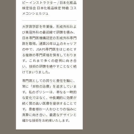
ピーインストラクター / 日本化粧品
検定協会 日本化粧品検定 特級 コス
メコンシェルジュ
大学医学部を卒業後、形成外科およ
び美容外科の最前線で研鑽を積み、
日本専門医機構認定の形成外科専門
医を取得。通算20年以上のキャリア
の中で、JSAPS専門医をはじめとす
る複数の専門資格を保有しておりま
す。これまで多くの症例に向き合
い、技術の研鑽を絶やすことなく続
けてまいりました。
専門医としての誇りと責任を胸に、
常に「本物の治療」を追求していま
す。私のポリシーは、単なる一時的
な変化ではなく、中長期的に効果が
続く質の高い医療を提供することで
す。患者様お一人おひとりの悩みに
真摯に向き合い、最適なデザインと
確かな技術をお約束いたします。