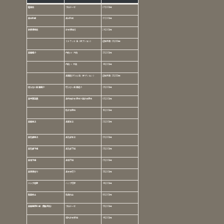
隆鼻術
プロテーゼ
275,000円
鼻尖形成
鼻尖形成
337,000円
軟骨移植術
軟骨移植術
240,000円
ストラット法（オプション）
追加料金 150,000円
鼻翼縮小
内側 or 外側
330,000円
内側 ＋ 外側
440,000円
鼻翼縮小flap法（オプション）
追加料金 150,000円
切らない鼻翼縮小
切らない鼻翼縮小
150,000円
鼻中隔延長
鼻中隔軟骨使用や耳軟骨使用
670,000円
肋軟骨使用
860,000円
鼻翼挙上
鼻翼挙上
310,000円
鼻孔縁挙上
鼻孔縁挙上
330,000円
鼻孔縁下降
鼻孔縁下降
350,000円
鼻柱下降
鼻柱下降
350,000円
鼻骨骨切り
鼻骨骨切り
550,000円
ハンプ切除
ハンプ切除
440,000円
斜鼻修正
斜鼻修正
660,000円
鼻翼基部形成（貴族手術）
プロテーゼ
550,000円
細片軟骨移植
440,000円