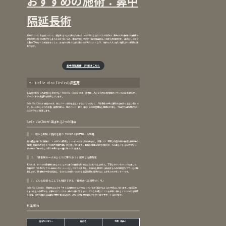
おすすめの施術：鼻中
隔延長術
鼻先がツンと上を向いていて、鏡を見るたびに鼻の穴が目立つのが気になるというお悩みは、鼻先だけの操作では皮膚や
軟骨の突っ張りに負けてしまうことが多いため、土台の柱を伸ばす「鼻中隔延長術」が最も効果的です。鼻先をしっかり
と斜め下方向へと引き出すことで、正面から見たときに鼻の穴が見えにくくなり、知的で大人っぽい洗練された印象に変
わります。
鼻中隔延長術
詳細はこちら
5．Belle Via Clinicの鼻整形
名古屋で数多くの鼻整形を手がける「Belle Via Clinic」では、患者様一人ひとりのお顔全体のバランスに合わせたオー
ダーメイドの鼻整形を提供しています。
Belle Via Clinicが目指すのは、単にパーツ単体を美しくすることではなく、「顔全体の中に調和する自然で美しい鼻」で
す。お一人おひとりの骨格、皮膚の厚み、他のパーツ（目や口元）との位置関係を精密に計算し、不自然な違和感のない
仕上がりをご提案します。
Belle Via Clinicが選ばれる3つの理由
1．確かな知識と技術を持つ「形成外科専門医」が在籍
鼻の構造は非常に複雑で、ミリ単位の繊細なコントロールが求められます。当院には、高度な再建外科や微細な解剖学の
知識を長年修めてきた「形成外科専門医」が在籍しています。豊富な経験と確かな技術で、ただ美しくなるだけでなく、
その先の「自分らしく輝く未来」を一緒に作っていきます。
2．「患者様お一人おひとりに寄り添う」誠実な治療提案
私たちは、すべての患者様に同じマニュアル通りの施術を勧めることはいたしません。丁寧なカウンセリングを通じて、
患者様が「本当になりたい自分」のイメージをしっかりと共有し、お悩みを根本から解消するための最適なプランをご提
案します。患者様の不安を解消し、心からご納得いただける美容医療を提供することが私たちのモットーです。
3．どんな些細なことでも相談できる「信頼される環境づくり」
Belle Via Clinicは、患者様にとって「ずっと信頼できるクリニック」であり続けることを大切にしています。施術前の
ちょっとした疑問から、術後のダウンタイム中の不安に至るまで、どんな些細なことでも気軽に相談していただける環境
を完備。確かな技術と誠実な対応を常に心がけ、あなたの理想の美しさをすぐ側でサポートし続けます。
料金案内
施術カテゴリー
施術名
料金（税込）