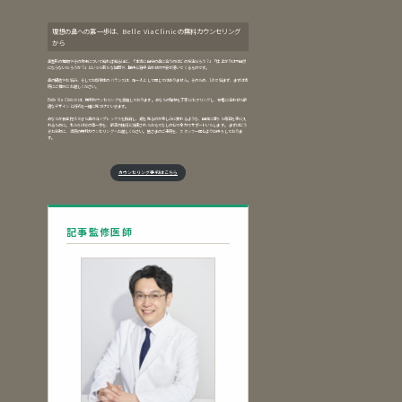
理想の鼻への第一歩は、Belle Via Clinicの無料カウンセリング
から
鼻整形の種類やその効果について知れば知るほど、「本当に自分の鼻に合うのはどの方法だろう？」「仕上がりは不自然
にならないだろうか？」といった新たな疑問や、期待と背中合わせの不安が湧いてくるものです。
鼻の構造やお悩み、そしてお顔全体のバランスは、誰一人として同じではありません。そのため、1人で悩まず、まずは当
院にご相談にお越しください。
Belle Via Clinicでは、無料カウンセリングを実施しております。あなたの理想を丁寧にヒアリングし、骨格に合わせた最
適なデザインと術式を一緒に見つけていきます。
あなたが長年抱えてきた鼻のコンプレックスを解消し、鏡を見るのが楽しみに変わるような、自信に満ちた毎日を手に入
れるために。私たちはその第一歩を、最高の技術と洗練されたおもてなしの心で全力でサポートいたします。 まずはどう
ぞお気軽に、当院の無料カウンセリングへお越しください。皆さまのご来院を、スタッフ一同心よりお待ちしておりま
す。
カウンセリング予約はこちら
記事監修医師