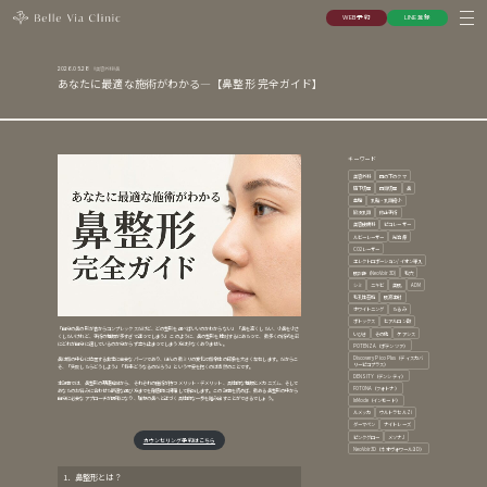
W
E
B
予
約
L
I
N
E
登
録
W
E
B
予
約
L
I
N
E
登
録
美容外科
鼻
2026.05.28
あなたに最適な施術がわかる―【鼻整形 完全ガイド】
キーワード
美容外科
目の下のクマ
眉下切開
目頭切開
鼻
豊胸
乳輪・乳頭縮小
陥没乳頭
修正手術
美容皮膚科
ピコレーザー
ルビーレーザー
光治療
CO2レーザー
エレクトロポーション/イオン導入
肌診断（NeoVoir3D)
毛穴
シミ
ニキビ
美肌
ADM
毛孔性苔癬
肌育注射
ホワイトニング
たるみ
ボトックス
ヒアルロン酸
「自分の鼻の形が昔からコンプレックスだけど、どの整形を選べばいいのかわからない」 「鼻を高くしたい、小鼻を小さ
いびき
その他
ケアシス
くしたいけれど、手術の種類が多すぎて迷ってしまう」 このように、鼻の整形を検討するにあたって、数多くの術式を前
にどれが自分に適しているのか分からず立ち止まってしまう方は少なくありません。
POTENZA（ポテンツァ）
Discovery Pico Plus（ディスカバ
鼻は顔の中心に位置する非常に重要なパーツであり、ほんの数ミリの変化で顔全体の印象を大きく左右します。だからこ
リーピコプラス）
そ、「失敗したらどうしよう」「将来どうなるのだろう」という不安を抱くのは当然のことです。
DENSITY（デンシティ）
本記事では、鼻整形の基礎知識から、それぞれの施術が持つメリット・デメリット、具体的な種類とメカニズム、そして
FOTONA（フォトナ）
あなたのお悩みに合わせた最適な選び方までを徹底的に網羅して解説します。この記事を読めば、数ある鼻整形の中から
自分に必要なアプローチが明確になり、理想の鼻へと近づく具体的な一歩を踏み出すことができるでしょう。
InMode（インモード）
ルメッカ
ウルトラセルZi
ダーマペン
ナイトレーズ
ピンクグロー
メソナJ
カウンセリング予約はこちら
NeoVoir3D（ネオヴォワール３D）
1．鼻整形とは？