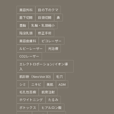
美容外科
目の下のクマ
眉下切開
目頭切開
鼻
豊胸
乳輪・乳頭縮小
陥没乳頭
修正手術
美容皮膚科
ピコレーザー
ルビーレーザー
光治療
CO2レーザー
エレクトロポーション/イオン導
入
肌診断（NeoVoir3D)
毛穴
シミ
ニキビ
美肌
ADM
毛孔性苔癬
肌育注射
ホワイトニング
たるみ
ボトックス
ヒアルロン酸