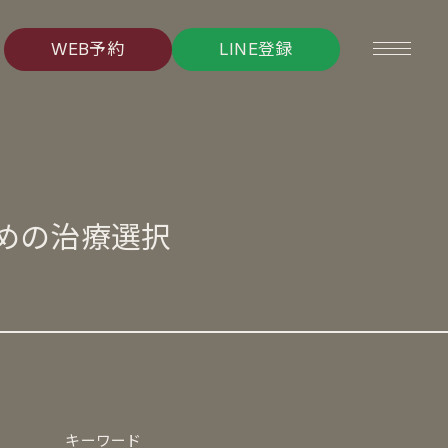
W
E
B
予
約
L
I
N
E
登
録
W
E
B
予
約
L
I
N
E
登
録
めの治療選択
キーワード