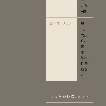
から
可能
副作用・リスク
腫
れ、
内出
血、
感
染、
肥厚
性瘢
痕な
ど
このようなお悩みの方へ