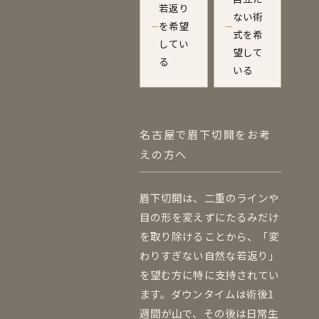
若返り
ない術
を希望
—
—
式を希
してい
望して
る
いる
名古屋で眉下切開をお考
えの方へ
眉下切開は、二重のラインや
目の形を変えずにたるみだけ
を取り除けることから、「変
わりすぎない自然な若返り」
を望む方に特に支持されてい
ます。ダウンタイムは術後1
週間が山で、その後は日常生