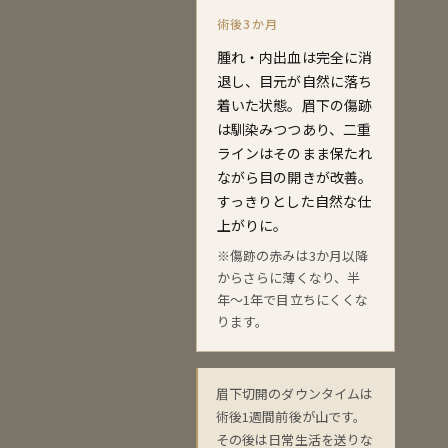
術後3か月
腫れ・内出血は完全に消
退し、目元が自然に落ち
着いた状態。眉下の傷跡
は馴染みつつあり、二重
ラインはそのまま保たれ
ながら目の開きが改善。
すっきりとした自然な仕
上がりに。
※傷跡の赤みは3か月以降
からさらに薄くなり、半
年〜1年で目立ちにくくな
ります。
眉下切開のダウンタイムは
術後1週間前後が山です。
その後は日常生活を送りな