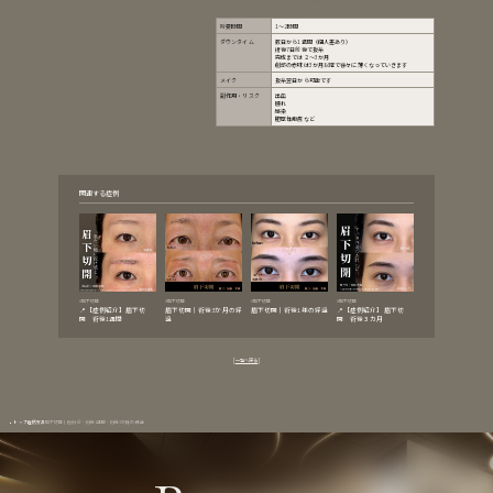
所要時間
1〜2時間
ダウンタイム
数日から1週間（個人差あり）
術後7日前後で抜糸
完成までは２～3か月
創部の赤味は3か月以降で徐々に薄くなっていきます
メイク
抜糸翌日から可能です
副作用・リスク
出血
腫れ
感染
肥厚性瘢痕など
関連する症例
眉下切開
眉下切開
眉下切開
眉下切開
📍【症例紹介】眉下切
眉下切開｜術後3か月の経
眉下切開｜術後1年の経過
📍【症例紹介】眉下切
開 術後1週間
過
開 術後３カ月
一覧へ戻る
トップ
症例写真
眉下切開｜施術前・術後1週間・術後3か月の経過