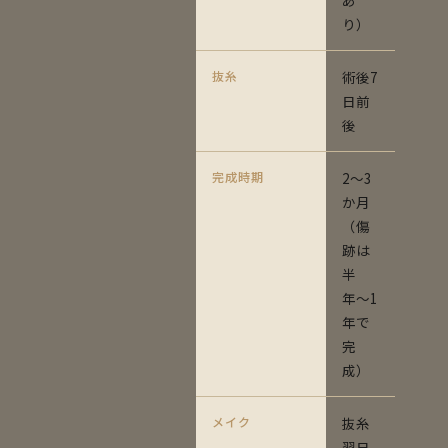
あ
り）
抜糸
術後7
日前
後
完成時期
2〜3
か月
（傷
跡は
半
年〜1
年で
完
成）
メイク
抜糸
翌日