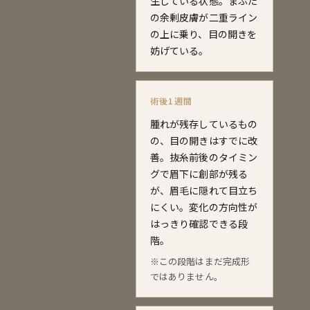
生じている状態。まぶた
の余剰皮膚が二重ライン
の上に乗り、目の開きを
妨げている。
術後1週間
腫れが残存しているもの
の、目の開きはすでに改
善。抜糸前後のタイミン
グで眉下に創部が残る
が、眉毛に隠れて目立ち
にくい。変化の方向性が
はっきり確認できる段
階。
※この段階はまだ完成形
ではありません。