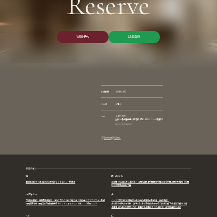
Reserve
W
E
B
予
約
L
I
N
E
登
録
W
E
B
予
約
L
I
N
E
登
録
診療時間
10:00~19:00
休診日
不定休
住所
〒450-0002
愛知県名古屋市中村区名駅4丁目8-26 エニシオ名駅4F
Google Maps
Doctor
Clinic
美容外科
胸
目 (上まぶた)
豊胸
乳頭縮小術
乳輪縮小
陥没乳頭
モントゴメリー腺除去
二重埋没法
重瞼吊り上げ法
ハム目修正
目上切開
目頭切開
二重全切開
上眼瞼脱脂
眉下切開
ROOF切除術
眼瞼下垂
目 (下まぶた)
鼻
下眼瞼脱脂術（経結膜脱脂術）：目の下のクマ取り
逆さまつ毛修正
グラマラスライン形成
ハンプ切除術
軟骨移植術
斜鼻修正術
鼻翼基部形成術（貴族手術）
目尻靭帯移動
目尻切開
下眼瞼皮膚切除
ミッドフェイスリフト
裏ハムラ
切開ハムラ
鼻柱基部細片軟骨移植（猫手術）
鼻柱下降術
鼻骨骨切り術
鼻孔縁下降術
鼻孔縁挙上術
鼻翼挙上術
鼻尖形成
切らない鼻翼縮小
鼻翼縮小（小鼻縮小）
鼻中隔延長
隆鼻術
へそ
口