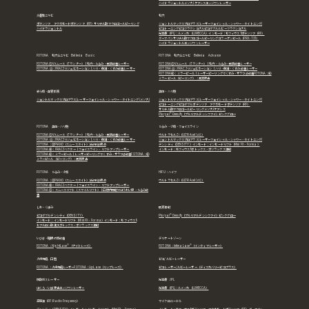
ハイドラジェントル
メソナJ
ケアシス
エッジワンレーザー
炎症性ニキビ
毛穴
ポテンツァ アクネモード
ポテンツァ（RF）
サリチル酸マクロゴールピーリング
ジェントルマックスプロプラス(レーザーフェイシャル・シャワー・タイトニング)
ハイドラジェントル
ピコトーニング
ピコフラクショナル
ピコダブル
ルビーフラクショナル
光治療（IPL)：ルメッカ（LUMECCA）
インモード：モフィウス8
ポテンツァ（RF）
ダーマペン
サリチル酸マクロゴールピーリング
コラーゲンピール（PRX-T33）
ハイドラジェントル
エッジワンレーザー
FOTONA 毛穴＆ニキビ Bellevia Basic
FOTONA 毛穴＆ニキビ Bellevia Advance
FOTONA① Vスムース（Tランナー）｜毛穴・たるみ・肌質改善レーザー
FOTONA① Vスムース（Tランナー）｜毛穴・たるみ・肌質改善レーザー
FOTONA ②：FRAC3リジュビネーション｜ハリ・色調・くすみ改善レーザー
FOTONA ②：FRAC3リジュビネーション｜ハリ・色調・くすみ改善レーザー
FOTONA⑥： ミラーピール｜レーザーピーリングでくすみ・ザラつき改善FOTONA：⑥
ミラーピール（ピーリング）：角質除去
赤ら顔・血管拡張
美白・ハリ艶
ジェントルマックスプロプラス(レーザーフェイシャル・シャワー・タイトニング)
メソナJ
ジェントルマックスプロプラス(レーザーフェイシャル・シャワー・タイトニング)
ピコトーニング
ピコダブル
ポテンツァ アクネモード
ポテンツァ（RF）
サリチル酸マクロゴールピーリング
メソナJ
ケアシス
Pluryal® Densify（プルリアルデンシファイ）
ピンクグロー
FOTONA 美白・ハリ艶
たるみ・小顔・フェイスライン
FOTONA① Vスムース（Tランナー）｜毛穴・たるみ・肌質改善レーザー
ウルトラセルZi（ULTRAcel [zi:]）
FOTONA ②：FRAC3リジュビネーション｜ハリ・色調・くすみ改善レーザー
ジェントルマックスプロプラス(レーザーフェイシャル・シャワー・タイトニング)
FOTONA：③PIANO（スムースタイト）深部引き締め
デンシティ（DENSITY）
インモード：インモードリフト（Mini FX・ Forma）
FOTONA④： FRAC3ベクター｜フェイスライン・リフトアップレーザー
インモード：モフィウス8
ボトックス・ボツラックス注射
FOTONA⑥： ミラーピール｜レーザーピーリングでくすみ・ザラつき改善FOTONA：⑥
ミラーピール（ピーリング）：角質除去
FOTONA たるみ・小顔
HIFU：ハイフ
FOTONA：③PIANO（スムースタイト）深部引き締め
ウルトラセルZi（ULTRAcel [zi:]）
FOTONA④： FRAC3ベクター｜フェイスライン・リフトアップレーザー
FOTONA⑤： スムースリフト（スマイルリフト）｜口腔内照射でほうれい線・たるみ改
善
しわ・くぼみ
肌育注射
ピコダブル
デンシティ（DENSITY）
Pluryal® Densify（プルリアルデンシファイ）
ピンクグロー
インモード：インモードリフト（Mini FX・ Forma）
インモード：モフィウス8
ヒアルロン酸注入
ボトックス・ボツラックス注射
いびき・睡眠の質改善
デリケートゾーン
FOTONA：NightLase®（ナイトレーズ）
FOTONA：IntimaLase®（インティマレーザー）
人中短縮、口唇
ピコ/ルビーレーザー
FOTONA：人中短縮レーザー
FOTONA：LipLase（リップレーズ）
ピコレーザー/ルビーレーザー（ディスカバリーピコプラス）
炭酸ガスレーザー
光治療：IPL
ほくろ・いぼ除去
エッジワンレーザー
光治療（IPL)：ルメッカ（LUMECCA）
高周波（RF:Radio Frequency）
マイクロニードル
デンシティ（DENSITY）
インモード：インモードリフト（Mini FX・ Forma）
インモード：モフィウス8
ポテンツァ アクネモード
ポテンツァ（RF）
ダーマペン