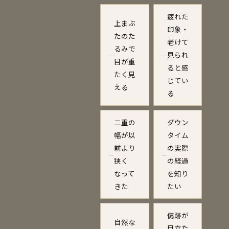
疲れた
上まぶ
印象・
たのた
老けて
るみで
見られ
—
—
目が重
ると感
たく見
じてい
える
る
二重の
ダウン
幅が以
タイム
前より
の実際
—
—
狭く
の経過
なって
を知り
きた
たい
傷跡が
自然な
目立た