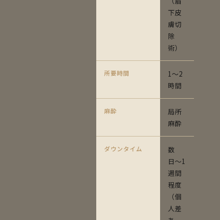
（眉
下皮
膚切
除
術）
所要時間
1〜2
時間
麻酔
局所
麻酔
ダウンタイム
数
日〜1
週間
程度
（個
人差