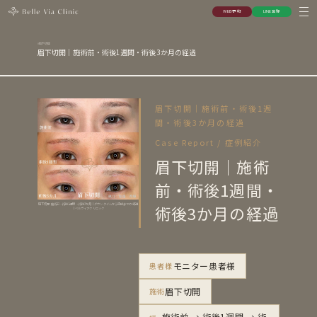
W
E
B
予
約
L
I
N
E
登
録
W
E
B
予
約
L
I
N
E
登
録
眉下切開
眉下切開｜施術前・術後1週間・術後3か月の経過
眉下切開｜施術前・術後1週
間・術後3か月の経過
Case Report / 症例紹介
眉下切開｜施術
前・術後1週間・
術後3か月の経過
眉下切開 施術前・術後1週間・術後3か月｜ダウンタイムから完成までの経過
｜ベルヴィアクリニック
モニター患者様
患者様
眉下切開
施術
施術前 → 術後1週間 → 術