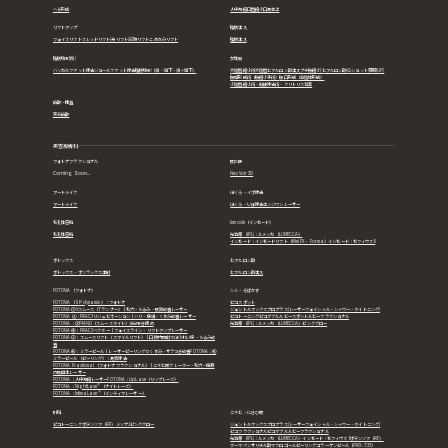
へそ形成
人中短縮
口唇縮小
口角挙上
リフトアップ
脂肪注入
フェイスリフト
スレッドリフト(糸リフト)
前額リフト
こめかみリフト
脂肪注入
脂肪吸引(顔)
女性器
バッカルファット除去
ジョールファット除去
脂肪吸引（頬・顎下・頬＋顎下）
大陰唇縮小術
大陰唇ヒアルロン酸注入
プチ膣縮小(ヒアルロン酸)
Ｇショット(感度UP)
膣壁形成術（膣縮小手術）
膣口形成（会陰体形成）
小陰唇縮小術・副皮除去術・クリトリス包茎
麻酔・検査
笑気麻酔
美容皮膚科
フォトナフラクショナル
肌診断
Coming Soon...
NeoVoir 3D
アートメイク
ほくろ・イボ除去
アートメイク
ほくろ・いぼ除去
エッジワンレーザー
毛孔性苔癬
Inmode（インモード）
毛孔性苔癬
光治療（IPL)：ルメッカ（LUMECCA）
インモード：インモードリフト（Mini FX・ Forma）
インモード：モフィウス8
ボトックス
ヒアルロン酸
ボトックス・ボツラックス注射
ヒアルロン酸注入
FOTONA（フォトナ）
シミ・そばかす
FOTONA（SP dynamis）：フォトナ
ピコスポット
FOTONA① Vスムース（Tランナー）｜毛穴・たるみ・肌質改善レーザー
ジェントルマックスプロプラス(レーザーフェイシャル・シャワー・タイトニング)
FOTONA ②：FRAC3リジュビネーション｜ハリ・色調・くすみ改善レーザー
ピコトーニング
ピコダブル
ルビースポット
ルビーフラクショナル
FOTONA：③PIANO（スムースタイト）深部引き締め
光治療（IPL)：ルメッカ（LUMECCA）
ピンクグロー
FOTONA④： FRAC3ベクター｜フェイスライン・リフトアップレーザー
FOTONA⑤： スムースリフト（スマイルリフト）｜口腔内照射でほうれい線・たるみ改
善
FOTONA⑥： ミラーピール｜レーザーピーリングでくすみ・ザラつき改善FOTONA：⑥
ミラーピール（ピーリング）：角質除去
FOTONA Fractional（フォトナ フラクショナル）｜ニキビ跡クレーター・毛穴・瘢痕
の肌再生レーザー
FOTONA：人中短縮レーザー
FOTONA：LipLase（リップレーズ）
FOTONA：NightLase®（ナイトレーズ）
FOTONA：IntimaLase®（インティマレーザー）
肝斑
ニキビ・にきび跡
ピコトーニング
ポテンツァ（RF）
メソナJ
ピンクグロー
ジェントルマックスプロプラス(レーザーフェイシャル・シャワー・タイトニング)
ピコフラクショナル
ピコダブル
ルビーフラクショナル
光治療（IPL)：ルメッカ（LUMECCA）
インモード：モフィウス8
ポテンツァ（RF）
ダーマペン
サリチル酸マクロゴールピーリング
コラーゲンピール（PRX-T33）