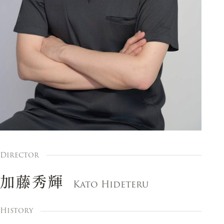
Director
加藤秀輝
Kato Hideteru
History