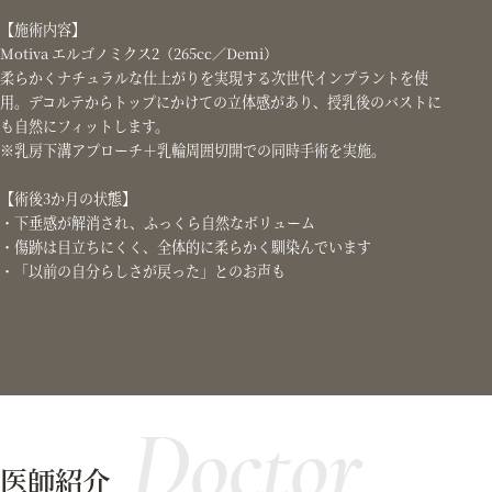
【施術内容】
Motiva エルゴノミクス2（265cc／Demi）
柔らかくナチュラルな仕上がりを実現する次世代インプラントを使
用。デコルテからトップにかけての立体感があり、授乳後のバストに
も自然にフィットします。
※乳房下溝アプローチ＋乳輪周囲切開での同時手術を実施。
【術後3か月の状態】
・下垂感が解消され、ふっくら自然なボリューム
・傷跡は目立ちにくく、全体的に柔らかく馴染んでいます
・「以前の自分らしさが戻った」とのお声も
Doctor
医師紹介