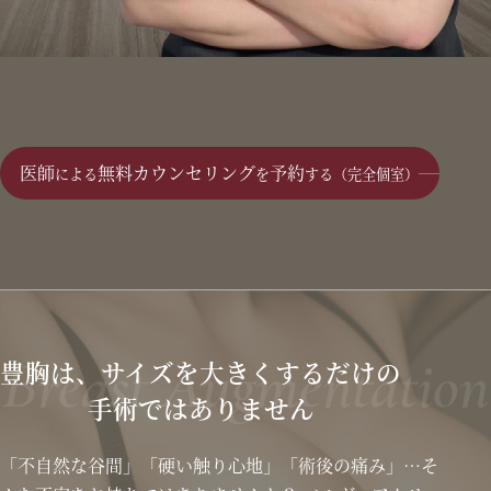
医師
無料カウンセリング
予約
による
を
する（完全個室）
Breast Augmentation
豊胸は、サイズを大きくするだけの
手術ではありません
「不自然な谷間」「硬い触り心地」「術後の痛み」…そ