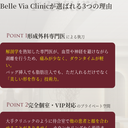
Feature
Belle Via Clinicが選ばれる3つの理由
Point 1
形成外科専門医
による執刀
解剖学
を熟知した専門医が、血管や神経を避けながら
剥離を行うため、
痛みが少なく、ダウンタイムが軽
い。
バッグ挿入でも脂肪注入でも、ただ入れるだけでなく
「美しい形を作る」技術力。
Point 2
完全個室・VIP対応
のプライベート空間
大手クリニックのように待合室で
他の患者と顔を合わ
せることがありません。
カウンセリングから術後ま