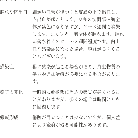
腫れや内出血
細かい血管が傷つくと皮膚の下で出血し、
内出血が起こります。ワキの切開部～胸全
体が紫色になりますが、２～３週間で消失
します。またワキ～胸全体が腫れます。腫れ
が落ち着くのに１～２週間程度です。内出
血や感染症になった場合、腫れが長引くこ
ともございます。
感染症
稀に感染が起こる場合があり、抗生物質の
処方や追加治療が必要になる場合がありま
す。
感覚の変化
一時的に施術部位周辺の感覚が鈍くなるこ
とがありますが、多くの場合は時間ととも
に回復します。
瘢痕形成
傷跡が目立つことは少ないですが、個人差
により瘢痕が残る可能性があります。