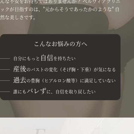
んな不安をお持ちではありませんか？
ベルヴィアクリニ
ックが目指すのは、"元からそうであったかのような" 自
然な美しさです。
こんなお悩みの方へ
自信
自分にもっと
を持ちたい
産後
のバストの変化（そげ胸・下垂）が気になる
過去
の豊胸（ヒアルロン酸等）に満足していない
バレず
誰にも
に、自信を取り戻したい