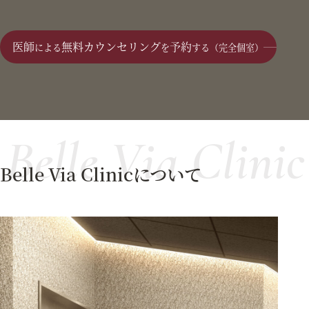
医師
無料カウンセリング
予約
による
を
する（完全個室）
Belle Via Clinic
Belle Via Clinicについて