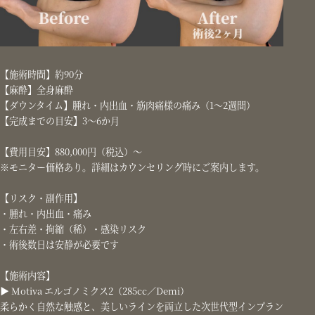
【施術時間】約90分
【麻酔】全身麻酔
【ダウンタイム】腫れ・内出血・筋肉痛様の痛み（1〜2週間）
【完成までの目安】3〜6か月
【費用目安】880,000円（税込）〜
※モニター価格あり。詳細はカウンセリング時にご案内します。
【リスク・副作用】
・腫れ・内出血・痛み
・左右差・拘縮（稀）・感染リスク
・術後数日は安静が必要です
【施術内容】
▶︎ Motiva エルゴノミクス2（285cc／Demi）
柔らかく自然な触感と、美しいラインを両立した次世代型インプラン