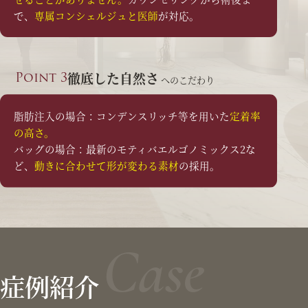
で、
専属コンシェルジュと医師
が対応。
Point 3
徹底した自然さ
へのこだわり
脂肪注入の場合：コンデンスリッチ等を用いた
定着率
の高さ。
バッグの場合：最新のモティバエルゴノミックス2な
ど、
動きに合わせて形が変わる素材
の採用。
Case
症例紹介